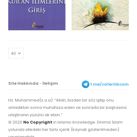
Site Hakkında
-
İletişim
t.me/caferilikcom
Hz. Muhammed(s.a.a): “Allah, bizden bir söz işitip onu
anladıktan sonra muhafaza eden ve sonrada bir başkasına
ulaştıranın yüzünü ak etsin.”
© 2020
No Copyright
in Islamic knowledge. Dinimiz İslam
yolunda sitedeki her türlü içerik (kaynak gösterilmeden)
yayınlanabilir.