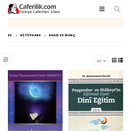
EV
KÜTÜPHANE
AKAID VE İNANÇ