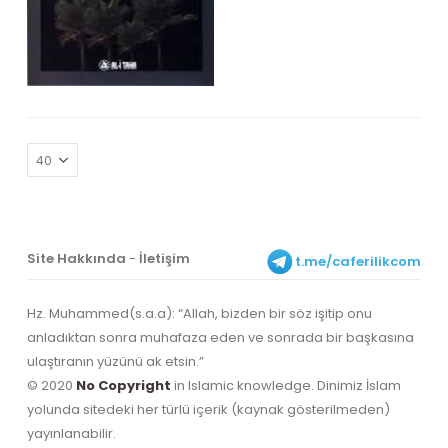
Site Hakkında
-
İletişim
t.me/caferilikcom
Hz. Muhammed(s.a.a): “Allah, bizden bir söz işitip onu
anladıktan sonra muhafaza eden ve sonrada bir başkasına
ulaştıranın yüzünü ak etsin.”
© 2020
No Copyright
in Islamic knowledge. Dinimiz İslam
yolunda sitedeki her türlü içerik (kaynak gösterilmeden)
yayınlanabilir.