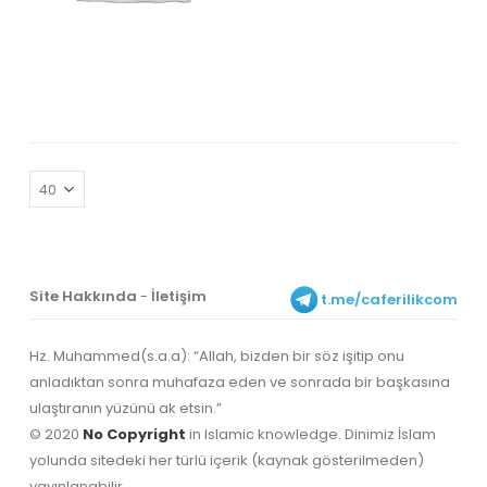
Site Hakkında
-
İletişim
t.me/caferilikcom
Hz. Muhammed(s.a.a): “Allah, bizden bir söz işitip onu
anladıktan sonra muhafaza eden ve sonrada bir başkasına
ulaştıranın yüzünü ak etsin.”
© 2020
No Copyright
in Islamic knowledge. Dinimiz İslam
yolunda sitedeki her türlü içerik (kaynak gösterilmeden)
yayınlanabilir.