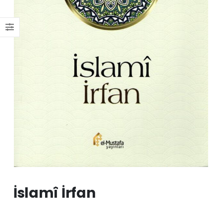
İslamî İrfan