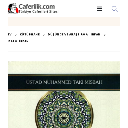
EV
KÜTÜPHANE
DÜŞÜNCE VE ARAŞTIRMA
,
İRFAN
İSLAMÎ İRFAN