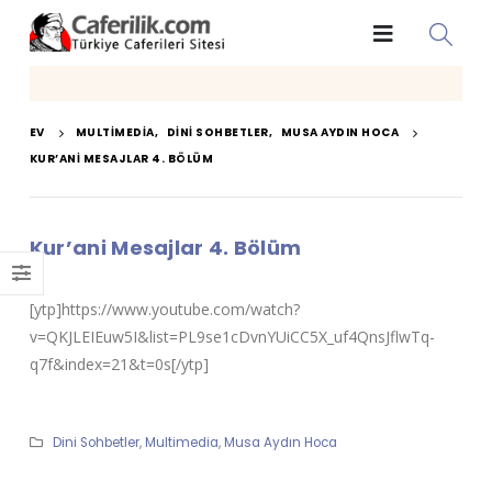
EV
MULTIMEDIA
,
DINI SOHBETLER
,
MUSA AYDIN HOCA
KUR’ANI MESAJLAR 4. BÖLÜM
Kur’ani Mesajlar 4. Bölüm
[ytp]https://www.youtube.com/watch?
v=QKJLEIEuw5I&list=PL9se1cDvnYUiCC5X_uf4QnsJflwTq-
q7f&index=21&t=0s[/ytp]
Dini Sohbetler
,
Multimedia
,
Musa Aydın Hoca