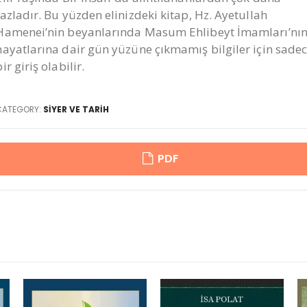
fazladır. Bu yüzden elinizdeki kitap, Hz. Ayetullah
Hamenei’nin beyanlarında Masum Ehlibeyt İmamları’nı
hayatlarına dair gün yüzüne çıkmamış bilgiler için sade
bir giriş olabilir.
CATEGORY:
SIYER VE TARIH
PDF