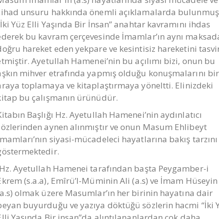
cihad unsuru hakkında önemli açıklamalarda bulunmuş
“İki Yüz Elli Yaşında Bir İnsan” anahtar kavramını ihdas
ederek bu kavram çerçevesinde İmamlar’ın aynı maksad
doğru hareket eden yekpare ve kesintisiz hareketini tasvi
etmiştir. Ayetullah Hamenei’nin bu açılımı bizi, onun bu
aşkın mihver etrafında yapmış olduğu konuşmalarını bi
araya toplamaya ve kitaplaştırmaya yöneltti. Elinizdeki
kitap bu çalışmanın ürünüdür.
Kitabın Başlığı Hz. Ayetullah Hamenei’nin aydınlatıcı
sözlerinden aynen alınmıştır ve onun Masum Ehlibeyt
İmamları’nın siyasi-mücadeleci hayatlarına bakış tarzını
göstermektedir.
Hz. Ayetullah Hamenei tarafından başta Peygamber-i
Ekrem (s.a.a), Emîrü’l-Müminin Ali (a.s) ve İmam Hüseyin
(a.s) olmak üzere Masumlar’ın her birinin hayatına dair
beyan buyurduğu ve yazıya döktüğü sözlerin hacmi “İki 
Elli Yaşında Bir insan”da alıntılananlardan çok daha