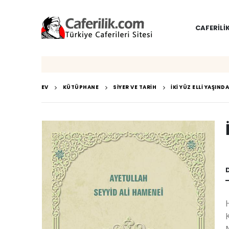
CAFERILI
EV
KÜTÜPHANE
SIYER VE TARIH
İKI YÜZ ELLI YAŞIND