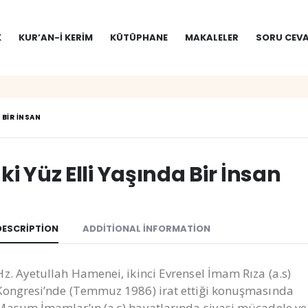
K
KUR’AN-I KERIM
KÜTÜPHANE
MAKALELER
SORU CEVA
A BIR İNSAN
İki Yüz Elli Yaşında Bir İnsan
DESCRIPTION
ADDITIONAL INFORMATION
Hz. Ayetullah Hamenei, ikinci Evrensel İmam Rıza (a.s)
Kongresi’nde (Temmuz 1986) irat ettiği konuşmasında
Masum İmamlar’ın (a.s) hayatlarında siyasi mücadele ve