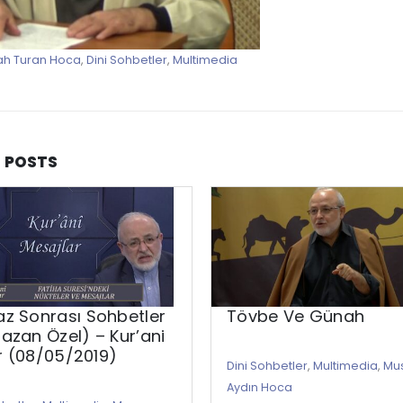
ah Turan Hoca
,
Dini Sohbetler
,
Multimedia
D
POSTS
z Sonrası Sohbetler
Tövbe Ve Günah
zan Özel) – Kur’ani
er (08/05/2019)
Dini Sohbetler
,
Multimedia
,
Mu
Aydın Hoca