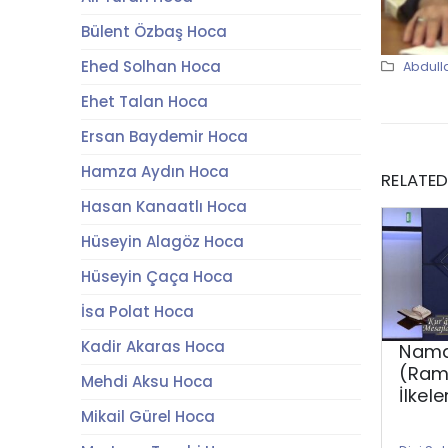
Bülent Özbaş Hoca
Ehed Solhan Hoca
Abdull
Ehet Talan Hoca
Ersan Baydemir Hoca
Hamza Aydın Hoca
RELATE
Hasan Kanaatlı Hoca
Hüseyin Alagöz Hoca
Hüseyin Çaça Hoca
İsa Polat Hoca
Kadir Akaras Hoca
Nama
(Rama
Mehdi Aksu Hoca
İlkel
Mikail Gürel Hoca