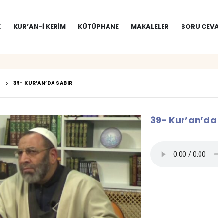
K
KUR’AN-I KERIM
KÜTÜPHANE
MAKALELER
SORU CEVA
39- KUR’AN’DA SABIR
39- Kur’an’da