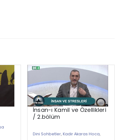
İnsan-ı Kamil ve Özellikleri
İmam
/ 2.bölüm
Doğ
sa
Dini Sohbetler
,
Kadir Akaras Hoca
,
Dini S