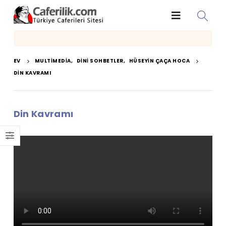
EV
MULTIMEDIA
,
DINI SOHBETLER
,
HÜSEYIN ÇAÇA HOCA
DIN KAVRAMI
Din Kavramı