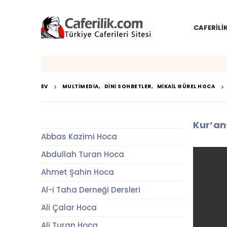
CAFERILI
EV
MULTIMEDIA
,
DINI SOHBETLER
,
MIKAIL GÜREL HOCA
Kur’an
Abbas Kazimi Hoca
Abdullah Turan Hoca
Ahmet Şahin Hoca
Al-i Taha Derneği Dersleri
Ali Çalar Hoca
Ali Turan Hoca