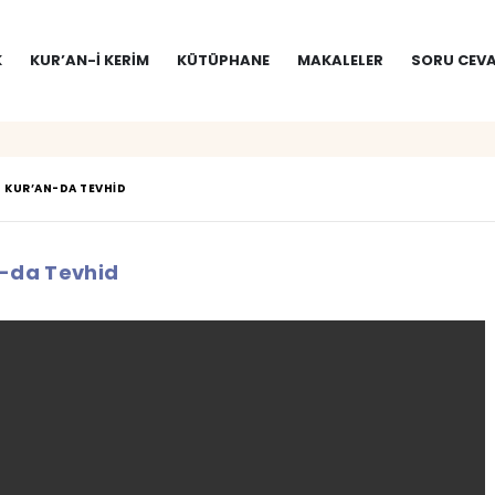
K
KUR’AN-I KERIM
KÜTÜPHANE
MAKALELER
SORU CEVA
KUR’AN-DA TEVHID
-da Tevhid