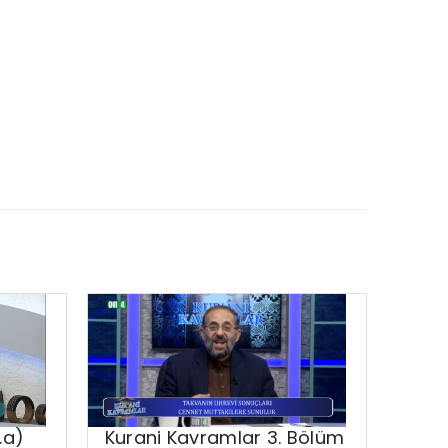
.a)
Kurani Kavramlar 3. Bölüm
Dikta