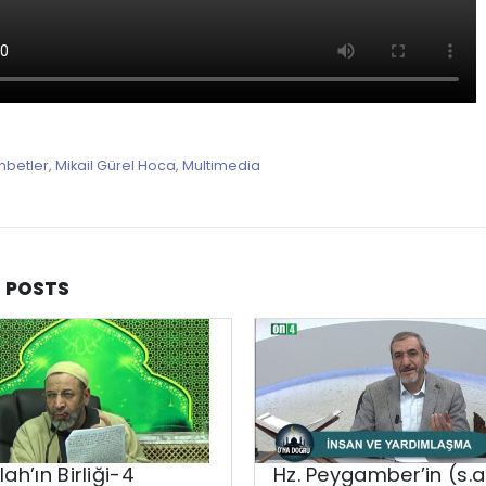
hbetler
,
Mikail Gürel Hoca
,
Multimedia
D
POSTS
lah’ın Birliği-4
Hz. Peygamber’in (s.a