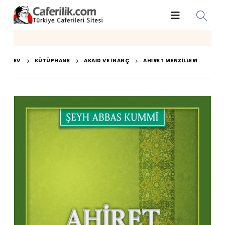
EV
KÜTÜPHANE
AKAID VE İNANÇ
AHIRET MENZILLERI