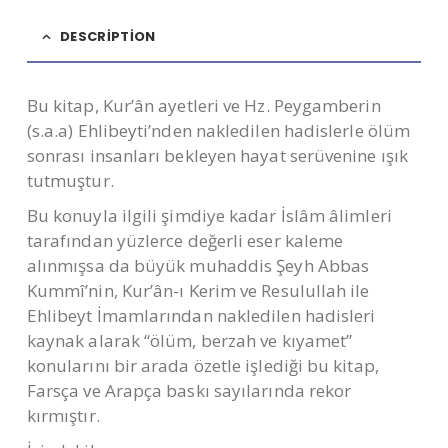
DESCRIPTION
Bu kitap, Kur’ân ayetleri ve Hz. Peygamberin
(s.a.a) Ehlibeyti’nden nakledilen hadislerle ölüm
sonrası insanları bekleyen hayat serüvenine ışık
tutmuştur.
Bu konuyla ilgili şimdiye kadar İslâm âlimleri
tarafından yüzlerce değerli eser kaleme
alınmışsa da büyük muhaddis Şeyh Abbas
Kummî’nin, Kur’ân-ı Kerim ve Resulullah ile
Ehlibeyt İmamlarından nakledilen hadisleri
kaynak alarak “ölüm, berzah ve kıyamet”
konularını bir arada özetle işlediği bu kitap,
Farsça ve Arapça baskı sayılarında rekor
kırmıştır.