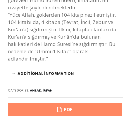
görevleri Hamd Suresi’nden çıkmatadır. Bir
rivayette şöyle denilmektedir:
“Yüce Allah, göklerden 104 kitap nezil etmiştir.
104 kitabı da, 4 kitaba (Tevrat, İncil, Zebur ve
Kur’ân’a) sığdırmıştır. İlk üç kitapta olanları da
Kur’an’a sığdırmış ve Kur’ân’da bulunan
hakikatleri de Hamd Suresi’ne sığdırmıştır. Bu
nedenle de “Ümmü’l-Kitap” olarak
adlandırılmıştır.”
ADDITIONAL INFORMATION
CATEGORIES:
AHLAK
,
İRFAN
PDF