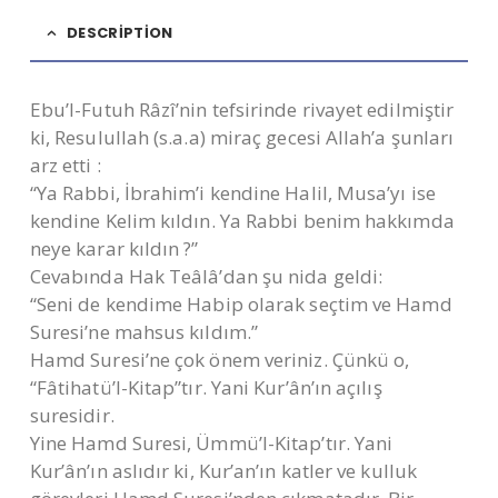
DESCRIPTION
Ebu’l-Futuh Râzî’nin tefsirinde rivayet edilmiştir
ki, Resulullah (s.a.a) miraç gecesi Allah’a şunları
arz etti :
“Ya Rabbi, İbrahim’i kendine Halil, Musa’yı ise
kendine Kelim kıldın. Ya Rabbi benim hakkımda
neye karar kıldın ?”
Cevabında Hak Teâlâ’dan şu nida geldi:
“Seni de kendime Habip olarak seçtim ve Hamd
Suresi’ne mahsus kıldım.”
Hamd Suresi’ne çok önem veriniz. Çünkü o,
“Fâtihatü’l-Kitap”tır. Yani Kur’ân’ın açılış
suresidir.
Yine Hamd Suresi, Ümmü’l-Kitap’tır. Yani
Kur’ân’ın aslıdır ki, Kur’an’ın katler ve kulluk