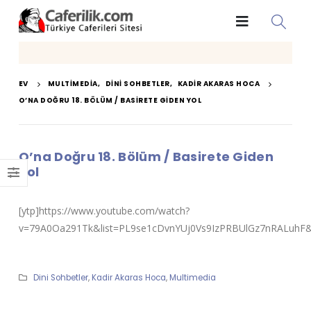
EV
MULTIMEDIA
,
DINI SOHBETLER
,
KADIR AKARAS HOCA
O’NA DOĞRU 18. BÖLÜM / BASIRETE GIDEN YOL
O’na Doğru 18. Bölüm / Basirete Giden
Yol
[ytp]https://www.youtube.com/watch?
v=79A0Oa291Tk&list=PL9se1cDvnYUj0Vs9IzPRBUlGz7nRALuhF&i
Dini Sohbetler
,
Kadir Akaras Hoca
,
Multimedia