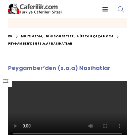
EV
MULTIMEDIA
,
DINI SOHBETLER
,
HÜSEYIN ÇAÇA HOCA
PEYGAMBER’DEN (S.A.A) NASIHATLAR
Peygamber’den (s.a.a) Nasihatlar