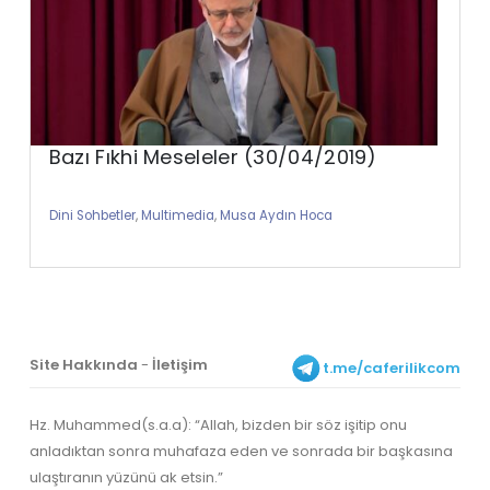
Bazı Fıkhi Meseleler (30/04/2019)
Dini Sohbetler
,
Multimedia
,
Musa Aydın Hoca
Site Hakkında
-
İletişim
t.me/caferilikcom
Hz. Muhammed(s.a.a): “Allah, bizden bir söz işitip onu
anladıktan sonra muhafaza eden ve sonrada bir başkasına
ulaştıranın yüzünü ak etsin.”