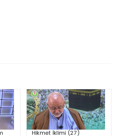
üm
Hikmet İklimi (27)
Nama