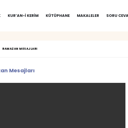
K
KUR’AN-I KERIM
KÜTÜPHANE
MAKALELER
SORU CEVA
RAMAZAN MESAJLARI
n Mesajları