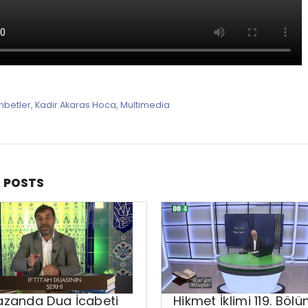
hbetler
,
Kadir Akaras Hoca
,
Multimedia
D
POSTS
zanda Dua İcabeti
Hikmet İklimi 119. Böl