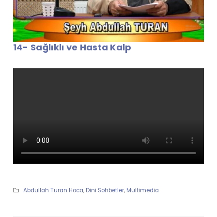
14- Sağlıklı ve Hasta Kalp
Abdullah Turan Hoca
,
Dini Sohbetler
,
Multimedia