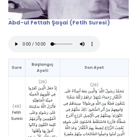
Abd-ul Fettah Şaşai (Fetih Suresi)
Başlangıç
Sure
Son Ayet
Ayeti
(26)
(29)
إِذْ جَعَلَ الَّذِينَ كَفَرُوا
مُحَمَّدٌ رَسُولُ اللَّهِ ۚ وَالَّذِينَ مَعَهُ أَشِدَّاءُ عَلَى
فِي قُلُوبِهِمُ الْحَمِيَّةَ
الْكُفَّارِ رُحَمَاءُ بَيْنَهُمْ ۖ تَرَاهُمْ رُكَّعًا سُجَّدًا
حَمِيَّةَ الْجَاهِلِيَّةِ
يَبْتَغُونَ فَضْلًا مِنَ اللَّهِ وَرِضْوَانًا ۖ سِيمَاهُمْ فِي
(48)
فَأَنْزَلَ اللَّهُ سَكِينَتَهُ
وُجُوهِهِمْ مِنْ أَثَرِ السُّجُودِ ۚ ذَٰلِكَ مَثَلُهُمْ فِي
Fetih
عَلَىٰ رَسُولِهِ وَعَلَى
التَّوْرَاةِ ۚ وَمَثَلُهُمْ فِي الْإِنْجِيلِ كَزَرْعٍ أَخْرَجَ
Suresi
الْمُؤْمِنِينَ وَأَلْزَمَهُمْ
شَطْأَهُ فَآزَرَهُ فَاسْتَغْلَظَ فَاسْتَوَىٰ عَلَىٰ سُوقِهِ
كَلِمَةَ التَّقْوَىٰ وَكَانُوا
يُعْجِبُ الزُّرَّاعَ لِيَغِيظَ بِهِمُ الْكُفَّارَ ۗ وَعَدَ اللَّهُ
أَحَقَّ بِهَا وَأَهْلَهَا ۚ
الَّذِينَ آمَنُوا وَعَمِلُوا الصَّالِحَاتِ مِنْهُمْ مَغْفِرَةً
وَكَانَ اللَّهُ بِكُلِّ شَيْءٍ