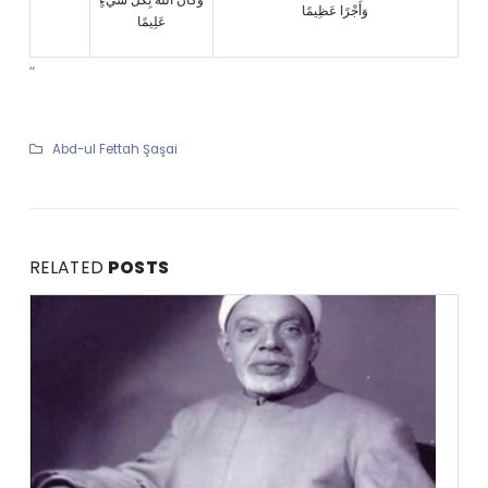
وَأَجْرًا عَظِيمًا
عَلِيمًا
“
Abd-ul Fettah Şaşai
RELATED
POSTS