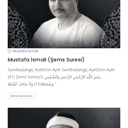
Mustafa İsmail
Mustafa İsmail (Şems Suresi)
SureBaşlangıç AyetiSon Ayet SureBaşlangıç AyetiSon Ayet
(91) Şems Suresi(1) بِسْمِ اللَّهِ الرَّحْمَٰنِ الرَّحِيمِ وَالشَّمْسِ
وَضُحَاهَا(15) وَلَا يَخَافُ عُقْبَاهَا "
DAHA FAZLA OKU...