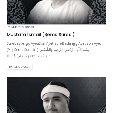
Mustafa İsmail
Mustafa İsmail (Şems Suresi)
SureBaşlangıç AyetiSon Ayet SureBaşlangıç AyetiSon Ayet
(91) Şems Suresi(1) بِسْمِ اللَّهِ الرَّحْمَٰنِ الرَّحِيمِ وَالشَّمْسِ
وَضُحَاهَا(15) وَلَا يَخَافُ عُقْبَاهَا "
DAHA FAZLA OKU...