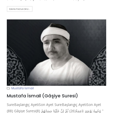
DAHA FAZLA OKU...
Mustafa İsmail
Mustafa İsmail (Gâşiye Suresi)
SureBaşlangıç AyetiSon Ayet SureBaşlangıç AyetiSon Ayet
(88) Gâşiye Suresi(8) وُجُوهٌ يَوْمَئِذٍ نَاعِمَةٌ(26) ثُمَّ إِنَّ عَلَيْنَا حِسَابَهُمْ "