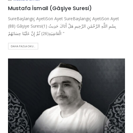
Mustafa İsmail (Gâşiye Suresi)
SureBaşlangıç AyetiSon Ayet SureBaşlangıç AyetiSon Ayet
(88) Gâşiye Suresi(1) بِسْمِ اللَّهِ الرَّحْمَٰنِ الرَّحِيمِ هَلْ أَتَاكَ حَدِيثُ
الْغَاشِيَةِ(26) ثُمَّ إِنَّ عَلَيْنَا حِسَابَهُمْ "
DAHA FAZLA OKU...