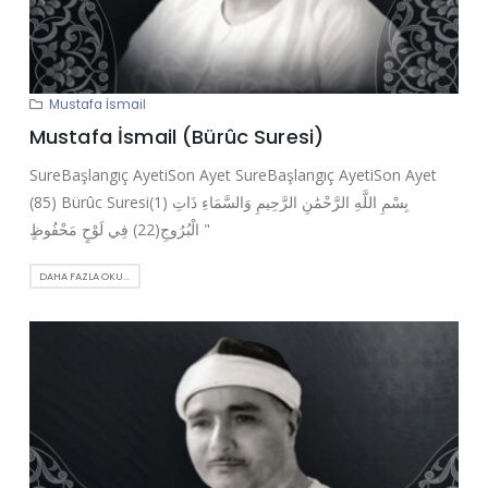
Mustafa İsmail
Mustafa İsmail (Bürûc Suresi)
SureBaşlangıç AyetiSon Ayet SureBaşlangıç AyetiSon Ayet
(85) Bürûc Suresi(1) بِسْمِ اللَّهِ الرَّحْمَٰنِ الرَّحِيمِ وَالسَّمَاءِ ذَاتِ
الْبُرُوجِ(22) فِي لَوْحٍ مَحْفُوظٍ "
DAHA FAZLA OKU...