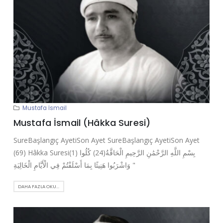
Mustafa İsmail
Mustafa İsmail (Hâkka Suresi)
SureBaşlangıç AyetiSon Ayet SureBaşlangıç AyetiSon Ayet
(69) Hâkka Suresi(1) بِسْمِ اللَّهِ الرَّحْمَٰنِ الرَّحِيمِ الْحَاقَّةُ(24) كُلُوا
وَاشْرَبُوا هَنِيئًا بِمَا أَسْلَفْتُمْ فِي الْأَيَّامِ الْخَالِيَةِ "
DAHA FAZLA OKU...