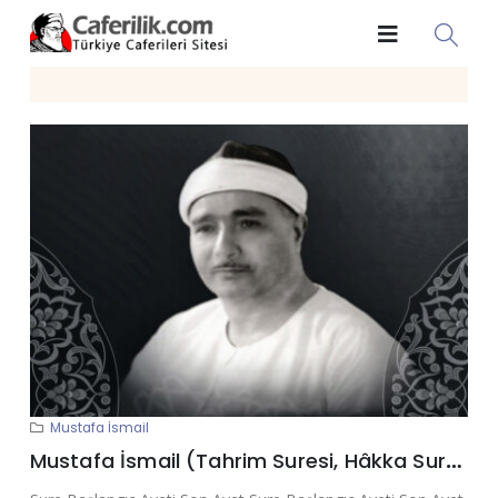
Mustafa İsmail
Mustafa İsmail (Tahrim Suresi, Hâkka Suresi, Nâziât Suresi, Beled Suresi, Şems Suresi)