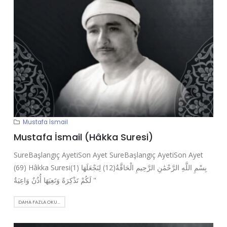
Mustafa İsmail
Mustafa İsmail (Hâkka Suresi)
SureBaşlangıç AyetiSon Ayet SureBaşlangıç AyetiSon Ayet
(69) Hâkka Suresi(1) بِسْمِ اللَّهِ الرَّحْمَٰنِ الرَّحِيمِ الْحَاقَّةُ(12) لِنَجْعَلَهَا
لَكُمْ تَذْكِرَةً وَتَعِيَهَا أُذُنٌ وَاعِيَةٌ "
DAHA FAZLA OKU...