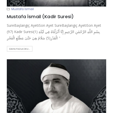
Mustafa İsmail
Mustafa İsmail (Kadir Suresi)
SureBaşlangıç AyetiSon Ayet SureBaşlangıç AyetiSon Ayet
(97) Kadir Suresi(1) بِسْمِ اللَّهِ الرَّحْمَٰنِ الرَّحِيمِ إِنَّا أَنْزَلْنَاهُ فِي لَيْلَةِ
الْقَدْرِ(5) سَلَامٌ هِيَ حَتَّىٰ مَطْلَعِ الْفَجْرِ "
DAHA FAZLA OKU...