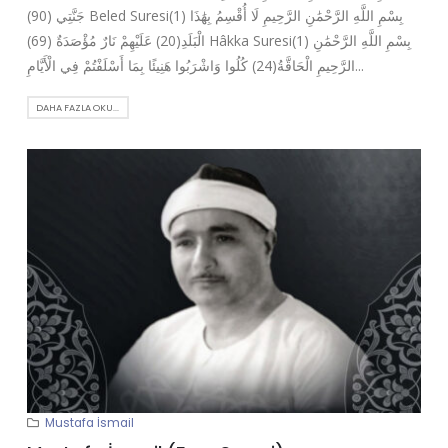
جَنَّتِي (90) Beled Suresi(1) بِسْمِ اللَّهِ الرَّحْمَٰنِ الرَّحِيمِ لَا أُقْسِمُ بِهَٰذَا
الْبَلَدِ(20) عَلَيْهِمْ نَارٌ مُؤْصَدَةٌ (69) Hâkka Suresi(1) بِسْمِ اللَّهِ الرَّحْمَٰنِ
الرَّحِيمِ الْحَاقَّةُ(24) كُلُوا وَاشْرَبُوا هَنِيئًا بِمَا أَسْلَفْتُمْ فِي الْأَيَّامِ...
DAHA FAZLA OKU...
Mustafa İsmail