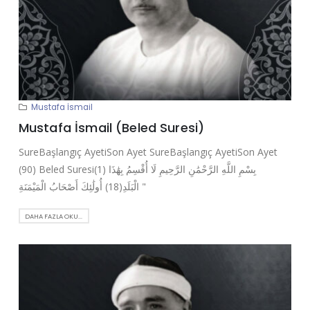
Mustafa İsmail
Mustafa İsmail (Beled Suresi)
SureBaşlangıç AyetiSon Ayet SureBaşlangıç AyetiSon Ayet
(90) Beled Suresi(1) بِسْمِ اللَّهِ الرَّحْمَٰنِ الرَّحِيمِ لَا أُقْسِمُ بِهَٰذَا
الْبَلَدِ(18) أُولَٰئِكَ أَصْحَابُ الْمَيْمَنَةِ "
DAHA FAZLA OKU...