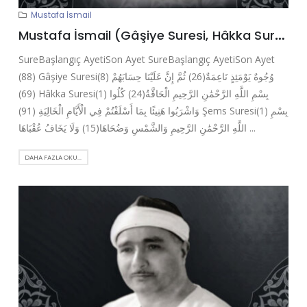
Mustafa İsmail
Mustafa İsmail (Gâşiye Suresi, Hâkka Suresi, Şems Suresi, Alak Suresi)
SureBaşlangıç AyetiSon Ayet SureBaşlangıç AyetiSon Ayet
(88) Gâşiye Suresi(8) وُجُوهٌ يَوْمَئِذٍ نَاعِمَةٌ(26) ثُمَّ إِنَّ عَلَيْنَا حِسَابَهُمْ
(69) Hâkka Suresi(1) بِسْمِ اللَّهِ الرَّحْمَٰنِ الرَّحِيمِ الْحَاقَّةُ(24) كُلُوا
وَاشْرَبُوا هَنِيئًا بِمَا أَسْلَفْتُمْ فِي الْأَيَّامِ الْخَالِيَةِ (91) Şems Suresi(1) بِسْمِ
اللَّهِ الرَّحْمَٰنِ الرَّحِيمِ وَالشَّمْسِ وَضُحَاهَا(15) وَلَا يَخَافُ عُقْبَاهَا ...
DAHA FAZLA OKU...