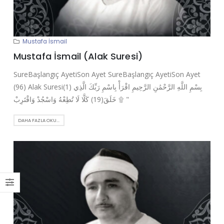
Mustafa İsmail
Mustafa İsmail (Alak Suresi)
SureBaşlangıç AyetiSon Ayet SureBaşlangıç AyetiSon Ayet
(96) Alak Suresi(1) بِسْمِ اللَّهِ الرَّحْمَٰنِ الرَّحِيمِ اقْرَأْ بِاسْمِ رَبِّكَ الَّذِي
خَلَقَ(19) كَلَّا لَا تُطِعْهُ وَاسْجُدْ وَاقْتَرِبْ ۩ "
DAHA FAZLA OKU...