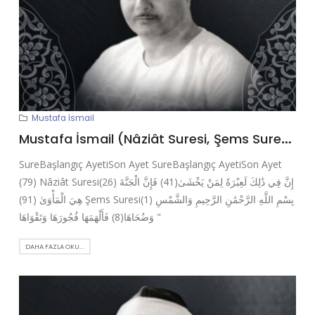
Mustafa İsmail
Mustafa İsmail (Nâziât Suresi, Şems Suresi)
SureBaşlangıç AyetiSon Ayet SureBaşlangıç AyetiSon Ayet
(79) Nâziât Suresi(26) إِنَّ فِي ذَٰلِكَ لَعِبْرَةً لِمَنْ يَخْشَىٰ(41) فَإِنَّ الْجَنَّةَ
هِيَ الْمَأْوَىٰ (91) Şems Suresi(1) بِسْمِ اللَّهِ الرَّحْمَٰنِ الرَّحِيمِ وَالشَّمْسِ
وَضُحَاهَا(8) فَأَلْهَمَهَا فُجُورَهَا وَتَقْوَاهَا "
DAHA FAZLA OKU...