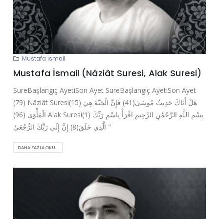
Mustafa İsmail
Mustafa İsmail (Nâziât Suresi, Alak Suresi)
SureBaşlangıç AyetiSon Ayet SureBaşlangıç AyetiSon Ayet
(79) Nâziât Suresi(15) هَلْ أَتَاكَ حَدِيثُ مُوسَىٰ(41) فَإِنَّ الْجَنَّةَ هِيَ
الْمَأْوَىٰ (96) Alak Suresi(1) بِسْمِ اللَّهِ الرَّحْمَٰنِ الرَّحِيمِ اقْرَأْ بِاسْمِ رَبِّكَ
الَّذِي خَلَقَ(8) إِنَّ إِلَىٰ رَبِّكَ الرُّجْعَىٰ "
DAHA FAZLA OKU...