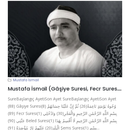
Mustafa İsmail
Mustafa İsmail (Gâşiye Suresi, Fecr Suresi, Beled Suresi, Şems Suresi, Hâkka Suresi, Nâziât Suresi, Fatiha Suresi, Bakara Suresi)
SureBaşlangıç AyetiSon Ayet SureBaşlangıç AyetiSon Ayet
(88) Gâşiye Suresi(8) وُجُوهٌ يَوْمَئِذٍ نَاعِمَةٌ(26) ثُمَّ إِنَّ عَلَيْنَا حِسَابَهُمْ
(89) Fecr Suresi(1) بِسْمِ اللَّهِ الرَّحْمَٰنِ الرَّحِيمِ وَالْفَجْرِ(30) وَادْخُلِي
جَنَّتِي (90) Beled Suresi(1) بِسْمِ اللَّهِ الرَّحْمَٰنِ الرَّحِيمِ لَا أُقْسِمُ بِهَٰذَا
الْبَلَدِ(20) عَلَيْهِمْ نَارٌ مُؤْصَدَةٌ (91) Şems Suresi(1) بِسْمِ...