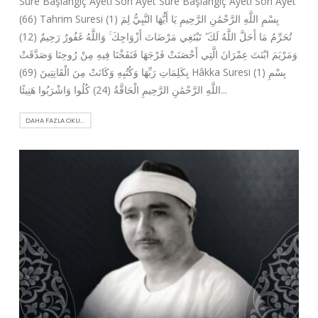
Sure Başlangıç Ayeti Son Ayet Sure Başlangıç Ayeti Son Ayet
(66) Tahrim Suresi (1) بِسْمِ اللَّهِ الرَّحْمَٰنِ الرَّحِيمِ يَا أَيُّهَا النَّبِيُّ لِمَ
تُحَرِّمُ مَا أَحَلَّ اللَّهُ لَكَ ۖ تَبْتَغِي مَرْضَاتَ أَزْوَاجِكَ ۚ وَاللَّهُ غَفُورٌ رَحِيمٌ (12)
وَمَرْيَمَ ابْنَتَ عِمْرَانَ الَّتِي أَحْصَنَتْ فَرْجَهَا فَنَفَخْنَا فِيهِ مِنْ رُوحِنَا وَصَدَّقَتْ
بِكَلِمَاتِ رَبِّهَا وَكُتُبِهِ وَكَانَتْ مِنَ الْقَانِتِينَ (69) Hâkka Suresi (1) بِسْمِ
اللَّهِ الرَّحْمَٰنِ الرَّحِيمِ الْحَاقَّةُ (24) كُلُوا وَاشْرَبُوا هَنِيئًا...
DAHA FAZLA OKU...