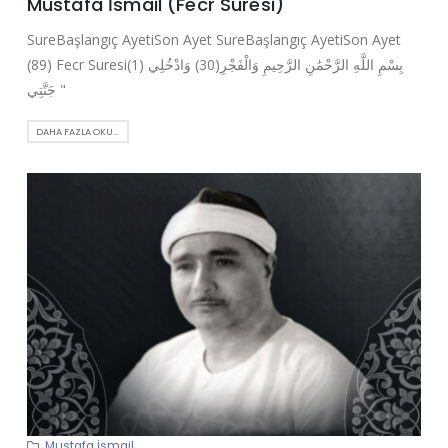
Mustafa İsmail (Fecr Suresi)
SureBaşlangıç AyetiSon Ayet SureBaşlangıç AyetiSon Ayet
(89) Fecr Suresi(1) بِسْمِ اللَّهِ الرَّحْمَٰنِ الرَّحِيمِ وَالْفَجْرِ(30) وَادْخُلِي
جَنَّتِي "
DAHA FAZLA OKU...
Mustafa İsmail