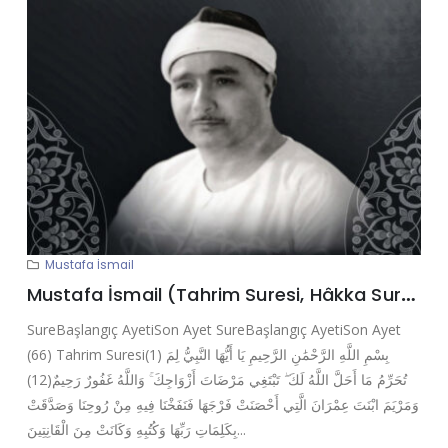
Mustafa İsmail
Mustafa İsmail (Tahrim Suresi, Hâkka Suresi, Şems Suresi, Duha Suresi, Şerh Suresi, Tin Suresi, Alak Suresi)
SureBaşlangıç AyetiSon Ayet SureBaşlangıç AyetiSon Ayet
(66) Tahrim Suresi(1) بِسْمِ اللَّهِ الرَّحْمَٰنِ الرَّحِيمِ يَا أَيُّهَا النَّبِيُّ لِمَ
تُحَرِّمُ مَا أَحَلَّ اللَّهُ لَكَ ۖ تَبْتَغِي مَرْضَاتَ أَزْوَاجِكَ ۚ وَاللَّهُ غَفُورٌ رَحِيمٌ(12)
وَمَرْيَمَ ابْنَتَ عِمْرَانَ الَّتِي أَحْصَنَتْ فَرْجَهَا فَنَفَخْنَا فِيهِ مِنْ رُوحِنَا وَصَدَّقَتْ
بِكَلِمَاتِ رَبِّهَا وَكُتُبِهِ وَكَانَتْ مِنَ الْقَانِتِينَ...