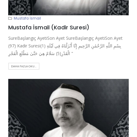
Mustafa İsmail
Mustafa İsmail (Kadir Suresi)
SureBaşlangıç AyetiSon Ayet SureBaşlangıç AyetiSon Ayet
(97) Kadir Suresi(1) بِسْمِ اللَّهِ الرَّحْمَٰنِ الرَّحِيمِ إِنَّا أَنْزَلْنَاهُ فِي لَيْلَةِ
الْقَدْرِ(5) سَلَامٌ هِيَ حَتَّىٰ مَطْلَعِ الْفَجْرِ "
DAHA FAZLA OKU...