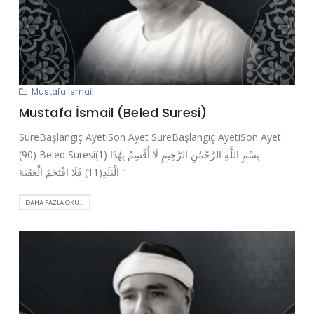
Mustafa İsmail
Mustafa İsmail (Beled Suresi)
SureBaşlangıç AyetiSon Ayet SureBaşlangıç AyetiSon Ayet
(90) Beled Suresi(1) بِسْمِ اللَّهِ الرَّحْمَٰنِ الرَّحِيمِ لَا أُقْسِمُ بِهَٰذَا
الْبَلَدِ(11) فَلَا اقْتَحَمَ الْعَقَبَةَ "
DAHA FAZLA OKU...