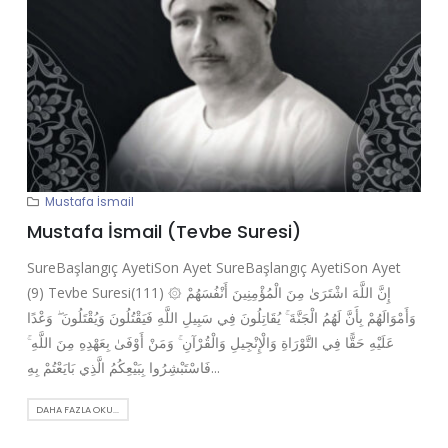
Mustafa İsmail
Mustafa İsmail (Tevbe Suresi)
SureBaşlangıç AyetiSon Ayet SureBaşlangıç AyetiSon Ayet
(9) Tevbe Suresi(111) ۞ إِنَّ اللَّهَ اشْتَرَىٰ مِنَ الْمُؤْمِنِينَ أَنْفُسَهُمْ
وَأَمْوَالَهُمْ بِأَنَّ لَهُمُ الْجَنَّةَ ۚ يُقَاتِلُونَ فِي سَبِيلِ اللَّهِ فَيَقْتُلُونَ وَيُقْتَلُونَ ۖ وَعْدًا
عَلَيْهِ حَقًّا فِي التَّوْرَاةِ وَالْإِنْجِيلِ وَالْقُرْآنِ ۚ وَمَنْ أَوْفَىٰ بِعَهْدِهِ مِنَ اللَّهِ ۚ
فَاسْتَبْشِرُوا بِبَيْعِكُمُ الَّذِي بَايَعْتُمْ بِهِ...
DAHA FAZLA OKU...