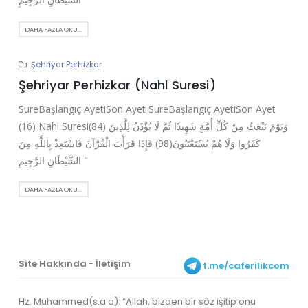
DAHA FAZLA OKU...
Şehriyar Perhizkar
Şehriyar Perhizkar (Nahl Suresi)
SureBaşlangıç AyetiSon Ayet SureBaşlangıç AyetiSon Ayet
(16) Nahl Suresi(84) وَيَوْمَ نَبْعَثُ مِنْ كُلِّ أُمَّةٍ شَهِيدًا ثُمَّ لَا يُؤْذَنُ لِلَّذِينَ
كَفَرُوا وَلَا هُمْ يُسْتَعْتَبُونَ(98) فَإِذَا قَرَأْتَ الْقُرْآنَ فَاسْتَعِذْ بِاللَّهِ مِنَ
الشَّيْطَانِ الرَّجِيمِ "
DAHA FAZLA OKU...
Site Hakkında
-
İletişim
t.me/caferilikcom
Hz. Muhammed(s.a.a): “Allah, bizden bir söz işitip onu