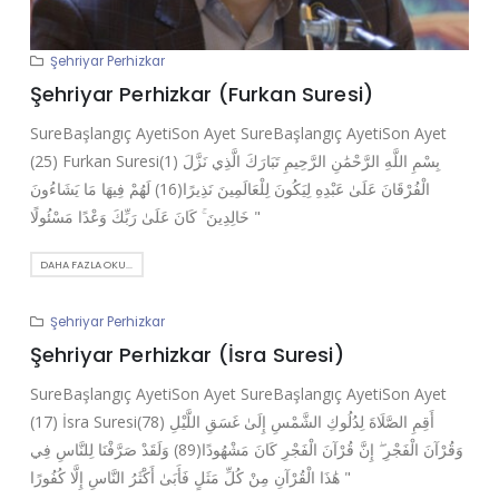
Şehriyar Perhizkar
Şehriyar Perhizkar (Furkan Suresi)
SureBaşlangıç AyetiSon Ayet SureBaşlangıç AyetiSon Ayet
(25) Furkan Suresi(1) بِسْمِ اللَّهِ الرَّحْمَٰنِ الرَّحِيمِ تَبَارَكَ الَّذِي نَزَّلَ
الْفُرْقَانَ عَلَىٰ عَبْدِهِ لِيَكُونَ لِلْعَالَمِينَ نَذِيرًا(16) لَهُمْ فِيهَا مَا يَشَاءُونَ
خَالِدِينَ ۚ كَانَ عَلَىٰ رَبِّكَ وَعْدًا مَسْئُولًا "
DAHA FAZLA OKU...
Şehriyar Perhizkar
Şehriyar Perhizkar (İsra Suresi)
SureBaşlangıç AyetiSon Ayet SureBaşlangıç AyetiSon Ayet
(17) İsra Suresi(78) أَقِمِ الصَّلَاةَ لِدُلُوكِ الشَّمْسِ إِلَىٰ غَسَقِ اللَّيْلِ
وَقُرْآنَ الْفَجْرِ ۖ إِنَّ قُرْآنَ الْفَجْرِ كَانَ مَشْهُودًا(89) وَلَقَدْ صَرَّفْنَا لِلنَّاسِ فِي
هَٰذَا الْقُرْآنِ مِنْ كُلِّ مَثَلٍ فَأَبَىٰ أَكْثَرُ النَّاسِ إِلَّا كُفُورًا "