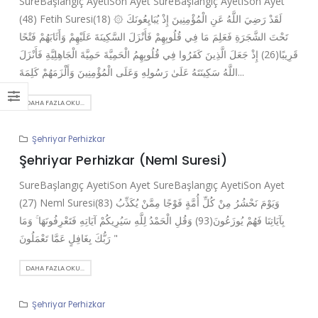
SureBaşlangıç AyetiSon Ayet SureBaşlangıç AyetiSon Ayet
(48) Fetih Suresi(18) ۞ لَقَدْ رَضِيَ اللَّهُ عَنِ الْمُؤْمِنِينَ إِذْ يُبَايِعُونَكَ
تَحْتَ الشَّجَرَةِ فَعَلِمَ مَا فِي قُلُوبِهِمْ فَأَنْزَلَ السَّكِينَةَ عَلَيْهِمْ وَأَثَابَهُمْ فَتْحًا
قَرِيبًا(26) إِذْ جَعَلَ الَّذِينَ كَفَرُوا فِي قُلُوبِهِمُ الْحَمِيَّةَ حَمِيَّةَ الْجَاهِلِيَّةِ فَأَنْزَلَ
اللَّهُ سَكِينَتَهُ عَلَىٰ رَسُولِهِ وَعَلَى الْمُؤْمِنِينَ وَأَلْزَمَهُمْ كَلِمَةَ...
DAHA FAZLA OKU...
Şehriyar Perhizkar
Şehriyar Perhizkar (Neml Suresi)
SureBaşlangıç AyetiSon Ayet SureBaşlangıç AyetiSon Ayet
(27) Neml Suresi(83) وَيَوْمَ نَحْشُرُ مِنْ كُلِّ أُمَّةٍ فَوْجًا مِمَّنْ يُكَذِّبُ
بِآيَاتِنَا فَهُمْ يُوزَعُونَ(93) وَقُلِ الْحَمْدُ لِلَّهِ سَيُرِيكُمْ آيَاتِهِ فَتَعْرِفُونَهَا ۚ وَمَا
رَبُّكَ بِغَافِلٍ عَمَّا تَعْمَلُونَ "
DAHA FAZLA OKU...
Şehriyar Perhizkar