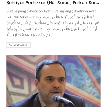
Şehriyar Perhizkar (Nûr Suresi, Furkan Suresi)
SureBaşlangıç AyetiSon Ayet SureBaşlangıç AyetiSon Ayet
(24) Nûr Suresi(62) إِنَّمَا الْمُؤْمِنُونَ الَّذِينَ آمَنُوا بِاللَّهِ وَرَسُولِهِ وَإِذَا
كَانُوا مَعَهُ عَلَىٰ أَمْرٍ جَامِعٍ لَمْ يَذْهَبُوا حَتَّىٰ يَسْتَأْذِنُوهُ ۚ إِنَّ الَّذِينَ يَسْتَأْذِنُونَكَ
أُولَٰئِكَ الَّذِينَ يُؤْمِنُونَ بِاللَّهِ وَرَسُولِهِ ۚ فَإِذَا اسْتَأْذَنُوكَ لِبَعْضِ شَأْنِهِمْ فَأْذَنْ
لِمَنْ شِئْتَ مِنْهُمْ وَاسْتَغْفِرْ لَهُمُ اللَّهَ ۚ...
DAHA FAZLA OKU...