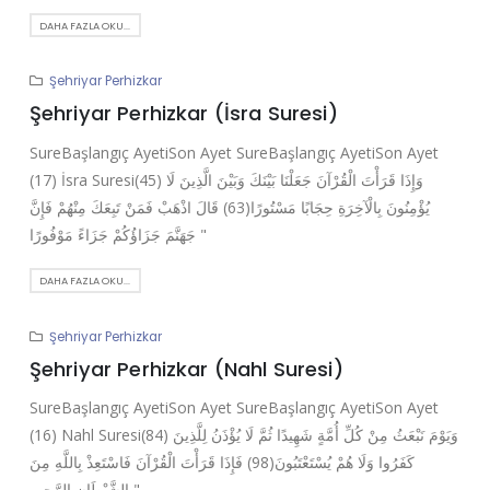
DAHA FAZLA OKU...
Şehriyar Perhizkar
Şehriyar Perhizkar (İsra Suresi)
SureBaşlangıç AyetiSon Ayet SureBaşlangıç AyetiSon Ayet
(17) İsra Suresi(45) وَإِذَا قَرَأْتَ الْقُرْآنَ جَعَلْنَا بَيْنَكَ وَبَيْنَ الَّذِينَ لَا
يُؤْمِنُونَ بِالْآخِرَةِ حِجَابًا مَسْتُورًا(63) قَالَ اذْهَبْ فَمَنْ تَبِعَكَ مِنْهُمْ فَإِنَّ
جَهَنَّمَ جَزَاؤُكُمْ جَزَاءً مَوْفُورًا "
DAHA FAZLA OKU...
Şehriyar Perhizkar
Şehriyar Perhizkar (Nahl Suresi)
SureBaşlangıç AyetiSon Ayet SureBaşlangıç AyetiSon Ayet
(16) Nahl Suresi(84) وَيَوْمَ نَبْعَثُ مِنْ كُلِّ أُمَّةٍ شَهِيدًا ثُمَّ لَا يُؤْذَنُ لِلَّذِينَ
كَفَرُوا وَلَا هُمْ يُسْتَعْتَبُونَ(98) فَإِذَا قَرَأْتَ الْقُرْآنَ فَاسْتَعِذْ بِاللَّهِ مِنَ
الشَّيْطَانِ الرَّجِيمِ "