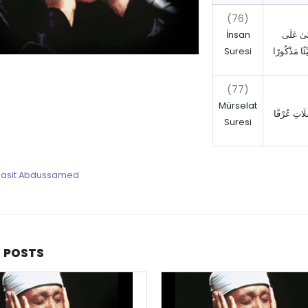
(76)
İnsan
تَىٰ عَلَى
Suresi
ئًا مَذْكُورًا
(77)
Mürselat
َلَاتِ عُرْفًا
Suresi
basit Abdussamed
D
POSTS