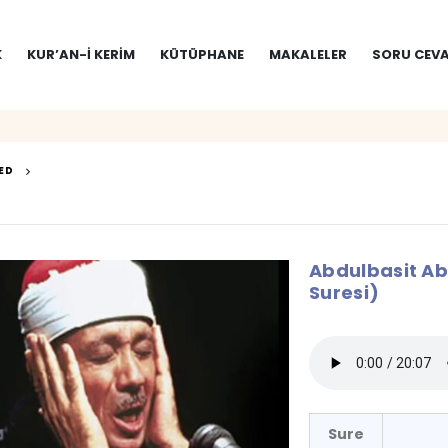
K
KUR’AN-I KERIM
KÜTÜPHANE
MAKALELER
SORU CEVA
ED
Abdulbasit Ab
Suresi)
Sure