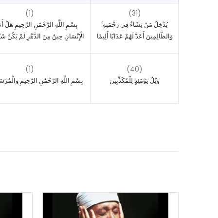
(1)
(31)
يُدْخِلُ مَنْ يَشَاءُ فِي رَحْمَتِهِ ۚ
بِسْمِ اللَّهِ الرَّحْمَٰنِ الرَّحِيمِ هَلْ أَ
وَالظَّالِمِينَ أَعَدَّ لَهُمْ عَذَابًا أَلِيمًا
الْإِنْسَانِ حِينٌ مِنَ الدَّهْرِ لَمْ يَكُنْ شَيْ
(1)
(40)
وَيْلٌ يَوْمَئِذٍ لِلْمُكَذِّبِينَ
بِسْمِ اللَّهِ الرَّحْمَٰنِ الرَّحِيمِ وَالْمُرْس