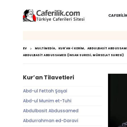
CAFERILI
EV
MULTIMEDIA
,
KUR'AN-I KERIM
,
ABDULBASIT ABDUSSAM
ABDULBASIT ABDUSSAMED (İNSAN SURESI, MÜRSELAT SURESI)
Kur’an Tilavetleri
Abd-ul Fettah Şaşai
Abd-ul Munim et-Tuhi
Abdulbasit Abdussamed
Abdurrahman ed-Daravi