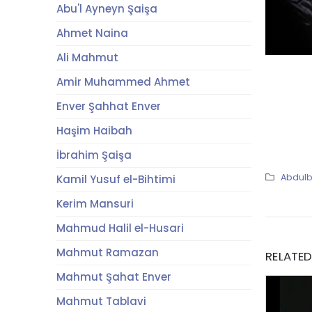
Abu'l Ayneyn Şaişa
Ahmet Naina
Ali Mahmut
Amir Muhammed Ahmet
Enver Şahhat Enver
Haşim Haibah
İbrahim Şaişa
Abdul
Kamil Yusuf el-Bihtimi
Kerim Mansuri
Mahmud Halil el-Husari
Mahmut Ramazan
RELATE
Mahmut Şahat Enver
Mahmut Tablavi