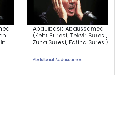
med
Abdulbasit Abdussamed
Abd
an
(Kehf Suresi, Tekvir Suresi,
(Hu
Tin
Zuha Suresi, Fatiha Suresi)
Abdul
Abdulbasit Abdussamed