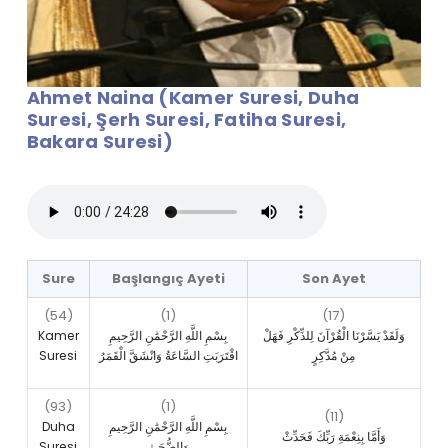
Ahmet Naina (Kamer Suresi, Duha
Suresi, Şerh Suresi, Fatiha Suresi,
Bakara Suresi)
Sure
Başlangıç Ayeti
Son Ayet
(54)
(1)
(17)
Kamer
بِسْمِ اللَّهِ الرَّحْمَٰنِ الرَّحِيمِ
وَلَقَدْ يَسَّرْنَا الْقُرْآنَ لِلذِّكْرِ فَهَلْ
Suresi
اقْتَرَبَتِ السَّاعَةُ وَانْشَقَّ الْقَمَرُ
مِنْ مُدَّكِرٍ
(93)
(1)
(11)
Duha
بِسْمِ اللَّهِ الرَّحْمَٰنِ الرَّحِيمِ
وَأَمَّا بِنِعْمَةِ رَبِّكَ فَحَدِّثْ
Suresi
وَالضُّحَىٰ