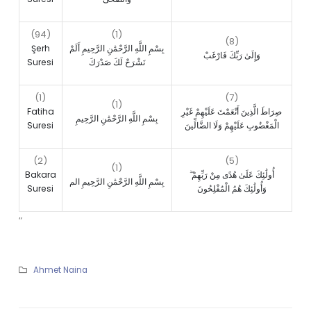
(94)
(1)
(8)
Şerh
بِسْمِ اللَّهِ الرَّحْمَٰنِ الرَّحِيمِ أَلَمْ
وَإِلَىٰ رَبِّكَ فَارْغَبْ
Suresi
نَشْرَحْ لَكَ صَدْرَكَ
(1)
(7)
(1)
Fatiha
صِرَاطَ الَّذِينَ أَنْعَمْتَ عَلَيْهِمْ غَيْرِ
بِسْمِ اللَّهِ الرَّحْمَٰنِ الرَّحِيمِ
Suresi
الْمَغْضُوبِ عَلَيْهِمْ وَلَا الضَّالِّينَ
(2)
(5)
(1)
Bakara
أُولَٰئِكَ عَلَىٰ هُدًى مِنْ رَبِّهِمْ ۖ
بِسْمِ اللَّهِ الرَّحْمَٰنِ الرَّحِيمِ الم
Suresi
وَأُولَٰئِكَ هُمُ الْمُفْلِحُونَ
“
Ahmet Naina