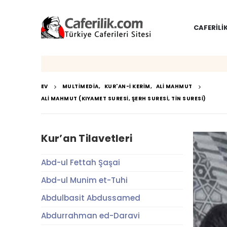
CAFERILI
EV
MULTIMEDIA
,
KUR'AN-I KERIM
,
ALI MAHMUT
ALI MAHMUT (KIYAMET SURESI, ŞERH SURESI, TIN SURESI)
Kur’an Tilavetleri
Abd-ul Fettah Şaşai
Abd-ul Munim et-Tuhi
Abdulbasit Abdussamed
Abdurrahman ed-Daravi