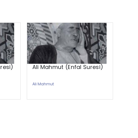
resi)
Ali Mahmut (Enfal Suresi)
Ali 
Sure
Ali Mahmut
Ali Ma