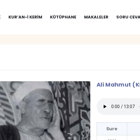
K
KUR’AN-I KERIM
KÜTÜPHANE
MAKALELER
SORU CEVA
Ali Mahmut (Kı
Sure