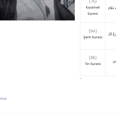
(75)
Kıyamet
 بِيَوْمِ
Suresi
(94)
رَحْ لَكَ
Şerh Suresi
(95)
ينِ
Tin Suresi
“
hmut