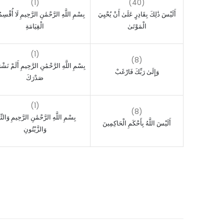
(1)
(40)
أَلَيْسَ ذَٰلِكَ بِقَادِرٍ عَلَىٰ أَنْ يُحْيِيَ
بِسْمِ اللَّهِ الرَّحْمَٰنِ الرَّحِيمِ لَا أُقْسِمُ
الْمَوْتَىٰ
الْقِيَامَةِ
(1)
(8)
بِسْمِ اللَّهِ الرَّحْمَٰنِ الرَّحِيمِ أَلَمْ نَشْ
وَإِلَىٰ رَبِّكَ فَارْغَبْ
صَدْرَكَ
(1)
(8)
بِسْمِ اللَّهِ الرَّحْمَٰنِ الرَّحِيمِ وَالتِّ
أَلَيْسَ اللَّهُ بِأَحْكَمِ الْحَاكِمِينَ
وَالزَّيْتُونِ