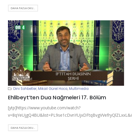
DAHA FAZLA OKU...
Dini Sohbetler
,
Mikail Gürel Hoca
,
Multimedia
Ehlibeyt’ten Dua Nağmeleri 17. Bölüm
[ytp]https://www.youtube.com/watch?
v=8qYeUjgQ4BU&list=PL9se1cDvnYUjxDFtqBvgVVefryQlZLxxL&in
DAHA FAZLA OKU...