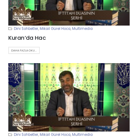
Dini Sohbetler
,
Mikail Gürel Hoca
,
Multimedia
Kuran’da Hac
DAHA FAZLA OKU...
Dini Sohbetler
,
Mikail Gürel Hoca
,
Multimedia