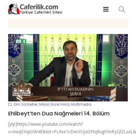
Dini Sohbetler
,
Mikail Gürel Hoca
,
Multimedia
Ehlibeyt’ten Dua Nağmeleri 14. Bölüm
[ytp]https://www.youtube.com/watch?
v=6wqSYxpOW4E&list=PL9se1cDvnYUjxDFtqBvgVVefryQlZLxxL&i