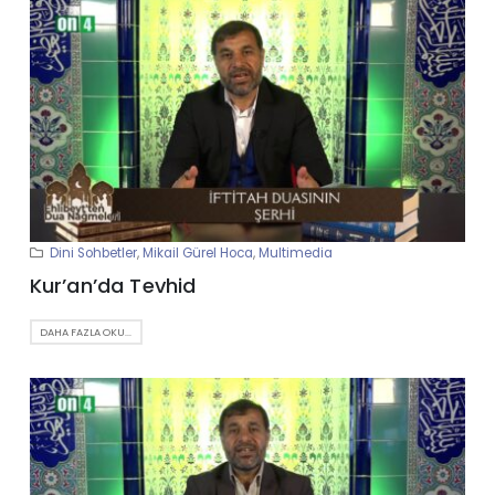
Dini Sohbetler
,
Mikail Gürel Hoca
,
Multimedia
Kur’an’da Tevhid
DAHA FAZLA OKU...