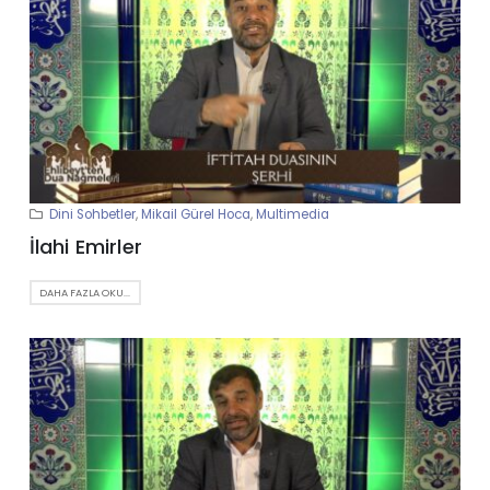
Dini Sohbetler
,
Mikail Gürel Hoca
,
Multimedia
İlahi Emirler
DAHA FAZLA OKU...