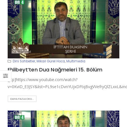
Dini Sohbetler
,
Mikail Gürel Hoca
,
Multimedia
Ehlibeyt’ten Dua Nağmeleri 15. Bölüm
[ytp]https://www.youtube.com/watch?
v=0KviD_E3JSY&list=PL9se1cDvnYUjxDFtqBvgVVefryQlZLxxL&ind
DAHA FAZLA OKU...