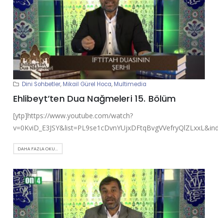
Dini Sohbetler
,
Mikail Gürel Hoca
,
Multimedia
Ehlibeyt’ten Dua Nağmeleri 15. Bölüm
[ytp]https://www.youtube.com/watch?
v=0KviD_E3JSY&list=PL9se1cDvnYUjxDFtqBvgVVefryQlZLxxL&ind
DAHA FAZLA OKU...