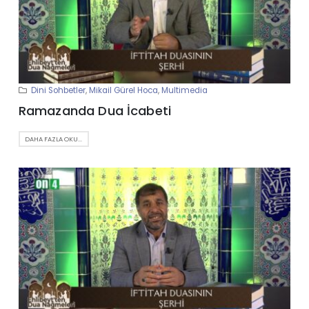
Dini Sohbetler
,
Mikail Gürel Hoca
,
Multimedia
Ramazanda Dua İcabeti
DAHA FAZLA OKU...