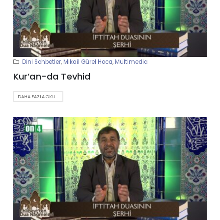
Dini Sohbetler
,
Mikail Gürel Hoca
,
Multimedia
Kur’an-da Tevhid
DAHA FAZLA OKU...