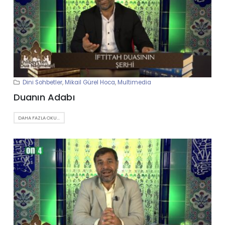
Dini Sohbetler
,
Mikail Gürel Hoca
,
Multimedia
Duanın Adabı
DAHA FAZLA OKU...