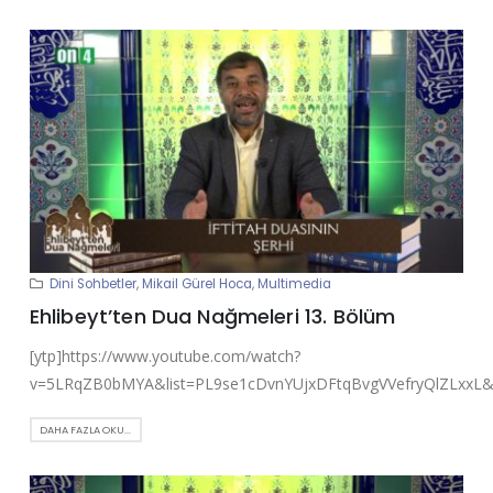
Dini Sohbetler
,
Mikail Gürel Hoca
,
Multimedia
Ehlibeyt’ten Dua Nağmeleri 13. Bölüm
[ytp]https://www.youtube.com/watch?
v=5LRqZB0bMYA&list=PL9se1cDvnYUjxDFtqBvgVVefryQlZLxxL&i
DAHA FAZLA OKU...