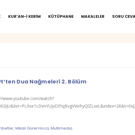
K
KUR’AN-I KERIM
KÜTÜPHANE
MAKALELER
SORU CEVA
yt’ten Dua Nağmeleri 2. Bölüm
s://www.youtube.com/watch?
W2iJU&list=PL9se1cDvnYUjxDFtqBvgVVefryQlZLxxL&index=26&t=0s[/
hbetler
,
Mikail Gürel Hoca
,
Multimedia