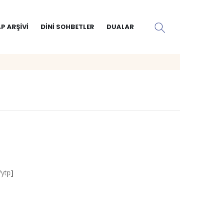
P ARŞIVI
DINI SOHBETLER
DUALAR
ytp]