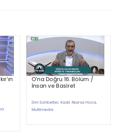
r’ın
O’na Doğru 16. Bölüm /
Aşka
İnsan ve Basiret
Dini S
Dini Sohbetler
,
Kadir Akaras Hoca
,
Multi
sa
Multimedia