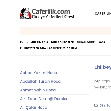
CAFERILI
EV
MULTIMEDIA
,
DINI SOHBETLER
,
MIKAIL GÜREL HOCA
EHLIBEYT’TEN DUA NAĞMELERI 2. BÖLÜM
Ehlibe
Abbas Kazimi Hoca
[ytp]http
Abdullah Turan Hoca
v=N0KZJ9
Ahmet Şahin Hoca
Al-i Taha Derneği Dersleri
Dini So
Ali Çalar Hoca