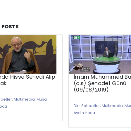
D
POSTS
da Hisse Senedi Alıp
İmam Muhammed Bakı
ak
(a.s) Şehadet Günü
(09/08/2019)
hbetler
,
Multimedia
,
Musa
Dini Sohbetler
,
Multimedia
,
Mu
Hoca
Aydın Hoca