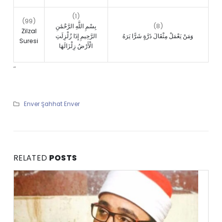
(1)
(99)
(8)
بِسْمِ اللَّهِ الرَّحْمَٰنِ
Zilzal
وَمَنْ يَعْمَلْ مِثْقَالَ ذَرَّةٍ شَرًّا يَرَهُ
الرَّحِيمِ إِذَا زُلْزِلَتِ
Suresi
الْأَرْضُ زِلْزَالَهَا
“
Enver Şahhat Enver
RELATED
POSTS