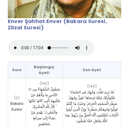
Enver Şahhat Enver (Bakara Suresi,
Zilzal Suresi)
Başlangıç
Sure
Son Ayet
Ayeti
(142)
(144)
۞ سَيَقُولُ السُّفَهَاءُ مِنَ
قَدْ نَرَىٰ تَقَلُّبَ وَجْهِكَ فِي السَّمَاءِ ۖ
النَّاسِ مَا وَلَّاهُمْ عَنْ
(2)
فَلَنُوَلِّيَنَّكَ قِبْلَةً تَرْضَاهَا ۚ فَوَلِّ وَجْهَكَ
قِبْلَتِهِمُ الَّتِي كَانُوا عَلَيْهَا
Bakara
شَطْرَ الْمَسْجِدِ الْحَرَامِ ۚ وَحَيْثُ مَا كُنْتُمْ
ۚ قُلْ لِلَّهِ الْمَشْرِقُ
Suresi
فَوَلُّوا وُجُوهَكُمْ شَطْرَهُ ۗ وَإِنَّ الَّذِينَ أُوتُوا
وَالْمَغْرِبُ ۚ يَهْدِي مَنْ
الْكِتَابَ لَيَعْلَمُونَ أَنَّهُ الْحَقُّ مِنْ رَبِّهِمْ ۗ وَمَا
يَشَاءُ إِلَىٰ صِرَاطٍ
اللَّهُ بِغَافِلٍ عَمَّا يَعْمَلُونَ
مُسْتَقِيمٍ