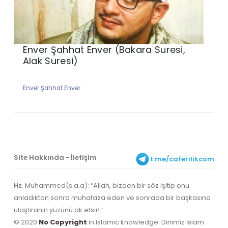
Enver Şahhat Enver (Bakara Suresi,
Alak Suresi)
Enver Şahhat Enver
Site Hakkında
-
İletişim
t.me/caferilikcom
Hz. Muhammed(s.a.a): “Allah, bizden bir söz işitip onu
anladıktan sonra muhafaza eden ve sonrada bir başkasına
ulaştıranın yüzünü ak etsin.”
© 2020
No Copyright
in Islamic knowledge. Dinimiz İslam