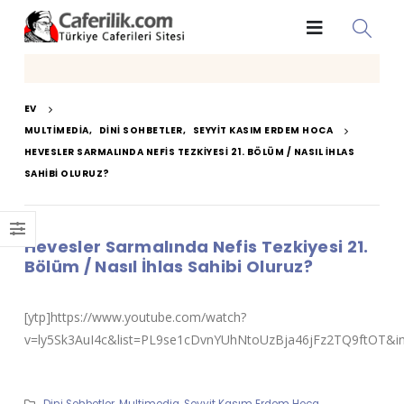
EV
MULTIMEDIA
,
DINI SOHBETLER
,
SEYYIT KASIM ERDEM HOCA
HEVESLER SARMALINDA NEFIS TEZKIYESI 21. BÖLÜM / NASIL İHLAS
SAHIBI OLURUZ?
Hevesler Sarmalında Nefis Tezkiyesi 21.
Bölüm / Nasıl İhlas Sahibi Oluruz?
[ytp]https://www.youtube.com/watch?
v=ly5Sk3AuI4c&list=PL9se1cDvnYUhNtoUzBja46jFz2TQ9ftOT&in
Dini Sohbetler
,
Multimedia
,
Seyyit Kasım Erdem Hoca