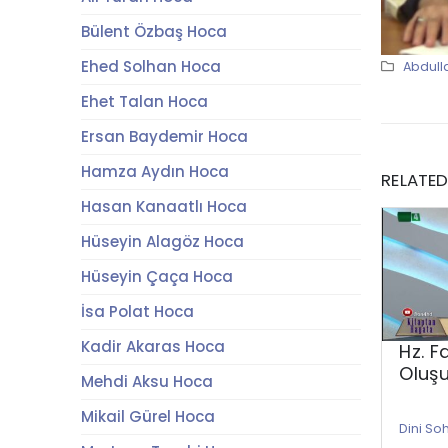
Bülent Özbaş Hoca
Ehed Solhan Hoca
Abdull
Ehet Talan Hoca
Ersan Baydemir Hoca
Hamza Aydın Hoca
RELATE
Hasan Kanaatlı Hoca
Hüseyin Alagöz Hoca
Hüseyin Çaça Hoca
İsa Polat Hoca
Kadir Akaras Hoca
Hz. F
Oluş
Mehdi Aksu Hoca
Mikail Gürel Hoca
Dini So