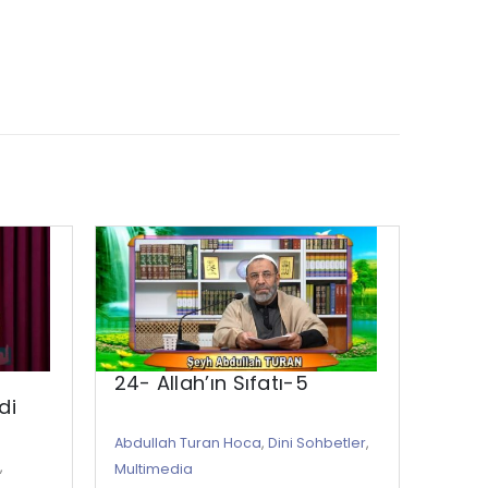
24- Allah’ın Sıfatı-5
Ehli
di
Nağm
Abdullah Turan Hoca
,
Dini Sohbetler
,
,
Dini S
Multimedia