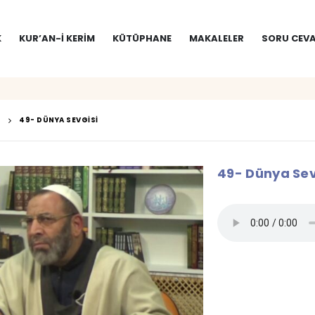
K
KUR’AN-I KERIM
KÜTÜPHANE
MAKALELER
SORU CEVA
49- DÜNYA SEVGISI
49- Dünya Sev