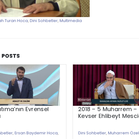
ah Turan Hoca
,
Dini Sohbetler
,
Multimedia
D
POSTS
atıma’nın Evrensel
2018 – 5 Muharrem –
u
Kevser Ehlibeyt Mesci
hbetler
,
Ersan Baydemir Hoca
,
Dini Sohbetler
,
Muharrem Özel