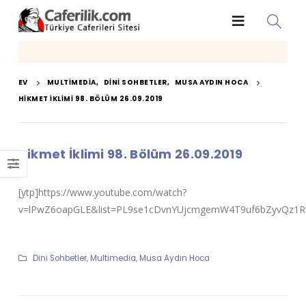
EV
MULTIMEDIA
,
DINI SOHBETLER
,
MUSA AYDIN HOCA
HIKMET İKLIMI 98. BÖLÜM 26.09.2019
Hikmet İklimi 98. Bölüm 26.09.2019
[ytp]https://www.youtube.com/watch?
v=lPwZ6oapGLE&list=PL9se1cDvnYUjcmgemW4T9uf6bZyvQz1Rf&
Dini Sohbetler
,
Multimedia
,
Musa Aydın Hoca