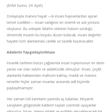
(Enfal Suresi, 24. Ayet)
Dolayısıyla manevi hayat —ki insanı hayvanlardan ayıran
temel özelliktir— insan varlığının en önemli ve asli yönünü
oluşturur. Bu sebeple Allah’ın velisinin hüküm sürdüğü
dönemde insanın bu boyutu düzen bulacak, insani değerler
hayatın tüm alanlarında canlılık ve tazelik kazanacaktır.
Adaletin Yaygınlaştırılması
İnsanlık tarihinin bütün çağlarında insan toplumunun en derin
yarası var olan zulüm ve adaletsizlik olmuştur. İnsan, çeşitli
alanlarda haklarından mahrum kalmış; maddi ve manevi
nimetler hiçbir zaman insanlar arasında adil biçimde
paylaşılmamıştır.
Her zaman tok karınların yanında aç kalanlar, ihtişamlı
sarayların gölgesinde kaldırım taşları üzerinde uyuyanlar
olmuştur. İnsan, daima adalet ve eşitliğin gerçekleşeceği bir