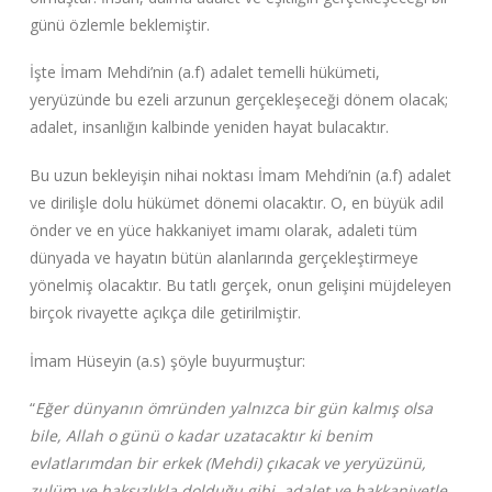
günü özlemle beklemiştir.
İşte İmam Mehdi’nin (a.f) adalet temelli hükümeti,
yeryüzünde bu ezeli arzunun gerçekleşeceği dönem olacak;
adalet, insanlığın kalbinde yeniden hayat bulacaktır.
Bu uzun bekleyişin nihai noktası İmam Mehdi’nin (a.f) adalet
ve dirilişle dolu hükümet dönemi olacaktır. O, en büyük adil
önder ve en yüce hakkaniyet imamı olarak, adaleti tüm
dünyada ve hayatın bütün alanlarında gerçekleştirmeye
yönelmiş olacaktır. Bu tatlı gerçek, onun gelişini müjdeleyen
birçok rivayette açıkça dile getirilmiştir.
İmam Hüseyin (a.s) şöyle buyurmuştur:
“
Eğer dünyanın ömründen yalnızca bir gün kalmış olsa
bile, Allah o günü o kadar uzatacaktır ki benim
evlatlarımdan bir erkek (Mehdi) çıkacak ve yeryüzünü,
zulüm ve haksızlıkla dolduğu gibi, adalet ve hakkaniyetle