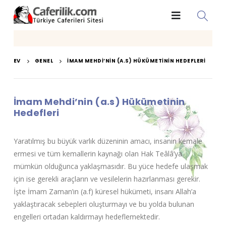
EV
GENEL
İMAM MEHDI’NIN (A.S) HÜKÜMETININ HEDEFLERI
İmam Mehdi’nin (a.s) Hükümetinin
Hedefleri
Yaratılmış bu büyük varlık düzeninin amacı, insanın kemale
ermesi ve tüm kemallerin kaynağı olan Hak Teâlâ’ya
mümkün olduğunca yaklaşmasıdır. Bu yüce hedefe ulaşmak
için ise gerekli araçların ve vesilelerin hazırlanması gerekir.
İşte İmam Zaman’ın (a.f) küresel hükümeti, insanı Allah’a
yaklaştıracak sebepleri oluşturmayı ve bu yolda bulunan
engelleri ortadan kaldırmayı hedeflemektedir.