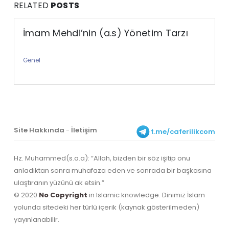
RELATED
POSTS
İmam Mehdi’nin (a.s) Yönetim Tarzı
Genel
Site Hakkında
-
İletişim
t.me/caferilikcom
Hz. Muhammed(s.a.a): “Allah, bizden bir söz işitip onu
anladıktan sonra muhafaza eden ve sonrada bir başkasına
ulaştıranın yüzünü ak etsin.”
© 2020
No Copyright
in Islamic knowledge. Dinimiz İslam
yolunda sitedeki her türlü içerik (kaynak gösterilmeden)
yayınlanabilir.