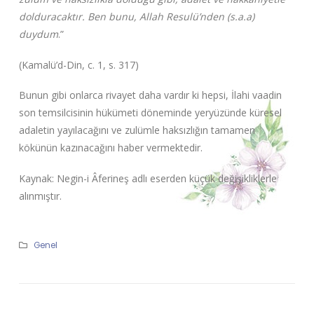
dolduracaktır. Ben bunu, Allah Resulü’nden (s.a.a)
duydum
.”
(Kamalü’d-Din, c. 1, s. 317)
Bunun gibi onlarca rivayet daha vardır ki hepsi, İlahi vaadin
son temsilcisinin hükümeti döneminde yeryüzünde küresel
adaletin yayılacağını ve zulümle haksızlığın tamamen
kökünün kazınacağını haber vermektedir.
Kaynak: Negin-i Âferineş adlı eserden küçük değişikliklerle
alınmıştır.
Genel