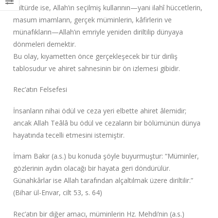
kültürde ise, Allah’ın seçilmiş kullarının—yani ilahî hüccetlerin,
masum imamların, gerçek müminlerin, kâfirlerin ve
münafıkların—Allah’ın emriyle yeniden diriltilip dünyaya
dönmeleri demektir.
Bu olay, kıyametten önce gerçekleşecek bir tür diriliş
tablosudur ve ahiret sahnesinin bir ön izlemesi gibidir.
Rec’atın Felsefesi
İnsanların nihai ödül ve ceza yeri elbette ahiret âlemidir;
ancak Allah Teâlâ bu ödül ve cezaların bir bölümünün dünya
hayatında tecelli etmesini istemiştir.
İmam Bakır (a.s.) bu konuda şöyle buyurmuştur: “Müminler,
gözlerinin aydın olacağı bir hayata geri döndürülür.
Günahkârlar ise Allah tarafından alçaltılmak üzere diriltilir.”
(Bihar ül-Envar, cilt 53, s. 64)
Rec’atın bir diğer amacı, müminlerin Hz. Mehdi’nin (a.s.)