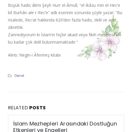
Büyük hadis âlimi Şeyh Hurr el-Âmulî, “el-İkâzu min el-Hec’e
bil Burhân ale r-Rec’e” adlı eserinin sonunda şöyle yazar: “Bu
risalede, Rec’at hakkında 620’den fazla hadis, delil ve ayet
zikrettik.
Zannediyorum ki İslam’ın hiçbir akaid veya fıkıh meselesinde
bu kadar çok delil bulunmamaktadır.”
Alıntı: Negin-i Âferineş kitabı
Genel
RELATED
POSTS
İslam Mezhepleri Arasındaki Dostluğun
Etkenleri ve Engelleri