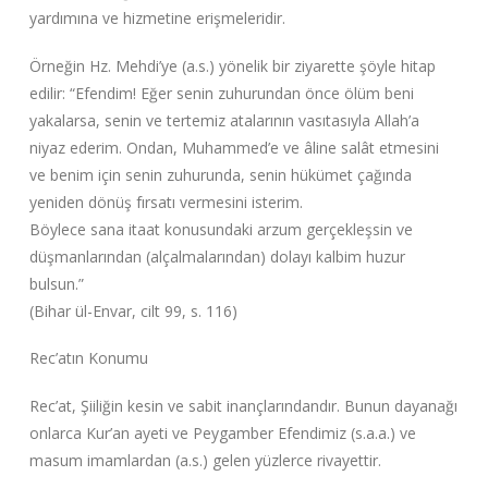
yardımına ve hizmetine erişmeleridir.
Örneğin Hz. Mehdi’ye (a.s.) yönelik bir ziyarette şöyle hitap
edilir: “Efendim! Eğer senin zuhurundan önce ölüm beni
yakalarsa, senin ve tertemiz atalarının vasıtasıyla Allah’a
niyaz ederim. Ondan, Muhammed’e ve âline salât etmesini
ve benim için senin zuhurunda, senin hükümet çağında
yeniden dönüş fırsatı vermesini isterim.
Böylece sana itaat konusundaki arzum gerçekleşsin ve
düşmanlarından (alçalmalarından) dolayı kalbim huzur
bulsun.”
(Bihar ül-Envar, cilt 99, s. 116)
Rec’atın Konumu
Rec’at, Şiiliğin kesin ve sabit inançlarındandır. Bunun dayanağı
onlarca Kur’an ayeti ve Peygamber Efendimiz (s.a.a.) ve
masum imamlardan (a.s.) gelen yüzlerce rivayettir.