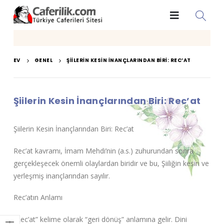
EV
GENEL
ŞIILERIN KESIN İNANÇLARINDAN BIRI: REC’AT
Şiilerin Kesin İnançlarından Biri: Rec’at
Şiilerin Kesin İnançlarından Biri: Rec’at
Rec’at kavramı, İmam Mehdi’nin (a.s.) zuhurundan sonra
gerçekleşecek önemli olaylardan biridir ve bu, Şiiliğin kesin ve
yerleşmiş inançlarından sayılır.
Rec’atın Anlamı
“Rec’at” kelime olarak “geri dönüş” anlamına gelir. Dini