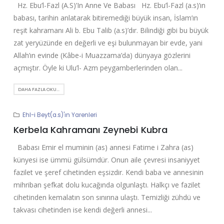
Hz. Ebu’l-Fazl (A.S)’In Anne Ve Babası Hz. Ebu’l-Fazl (a.s)’ın
babası, tarihin anlatarak bitiremediği büyük insan, İslam’ın
reşit kahramanı Ali b. Ebu Talib (a.s)’dır. Bilindiği gibi bu büyük
zat yeryüzünde en değerli ve eşi bulunmayan bir evde, yani
Allah’ın evinde (Kâbe-i Muazzama’da) dünyaya gözlerini
açmıştır. Öyle ki Ulu’l- Azm peygamberlerinden olan...
DAHA FAZLA OKU...
Ehl-i Beyt(a.s)'ın Yarenleri
Kerbela Kahramanı Zeynebi Kubra
Babası Emir el muminin (as) annesi Fatime i Zahra (as)
künyesi ise ümmü gülsümdür. Onun aile çevresi insaniyyet
fazilet ve şeref cihetinden eşsizdir. Kendi baba ve annesinin
mihriban şefkat dolu kucağında olgunlaştı. Halkçı ve fazilet
cihetinden kemalatın son sınırına ulaştı. Temizliği zühdü ve
takvası cihetinden ise kendi değerli annesi...