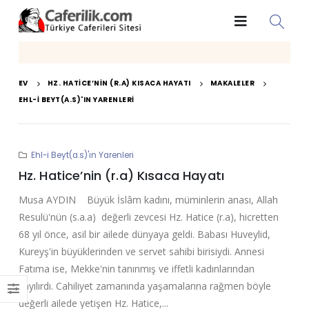
EV
HZ. HATICE’NIN (R.A) KISACA HAYATI
MAKALELER
EHL-I BEYT(A.S)'IN YARENLERI
Ehl-i Beyt(a.s)'ın Yarenleri
Hz. Hatice’nin (r.a) Kısaca Hayatı
Musa AYDIN Büyük İslâm kadını, müminlerin anası, Allah
Resulü'nün (s.a.a) değerli zevcesi Hz. Hatice (r.a), hicretten
68 yıl önce, asil bir ailede dünyaya geldi. Babası Huveylid,
Kureyş'in büyüklerinden ve servet sahibi birisiydi. Annesi
Fatıma ise, Mekke'nin tanınmış ve iffetli kadınlarından
sayılırdı. Cahiliyet zamanında yaşamalarına rağmen böyle
değerli ailede yetişen Hz. Hatice,...