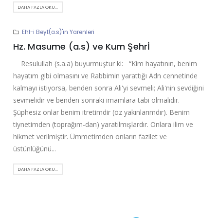
DAHA FAZLA OKU...
Ehl-i Beyt(a.s)'ın Yarenleri
Hz. Masume (a.s) ve Kum Şehrİ
Resulullah (s.a.a) buyurmuştur ki: “Kim hayatının, benim
hayatım gibi olmasını ve Rabbimin yarattığı Adn cennetinde
kalmayı istiyorsa, benden sonra Ali'yi sevmeli; Ali'nin sevdiğini
sevmelidir ve benden sonraki imamlara tabi olmalıdır.
Şüphesiz onlar benim itretimdir (öz yakınlarımdır). Benim
tiynetimden (toprağım-dan) yaratılmışlardır. Onlara ilim ve
hikmet verilmiştir. Ümmetimden onların fazilet ve
üstünlüğünü...
DAHA FAZLA OKU...