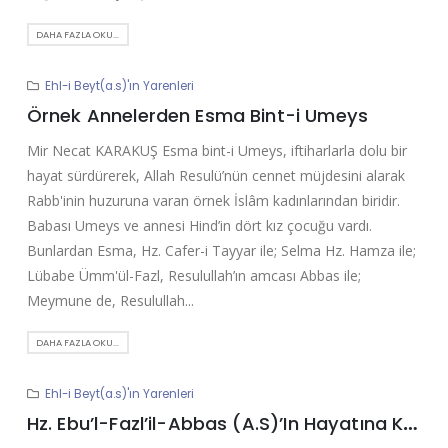
DAHA FAZLA OKU...
Ehl-i Beyt(a.s)'ın Yarenleri
Örnek Annelerden Esma Bint-i Umeys
Mir Necat KARAKUŞ Esma bint-i Umeys, iftiharlarla dolu bir
hayat sürdürerek, Allah Resulü’nün cennet müjdesini alarak
Rabb'inin huzuruna varan örnek İslâm kadınlarından biridir.
Babası Umeys ve annesi Hind’in dört kız çocuğu vardı.
Bunlardan Esma, Hz. Cafer-i Tayyar ile; Selma Hz. Hamza ile;
Lübabe Ümm'ül-Fazl, Resulullah’ın amcası Abbas ile;
Meymune de, Resulullah...
DAHA FAZLA OKU...
Ehl-i Beyt(a.s)'ın Yarenleri
Hz. Ebu’l-Fazl’il-Abbas (A.S)’In Hayatına Kısa Bir Bakış