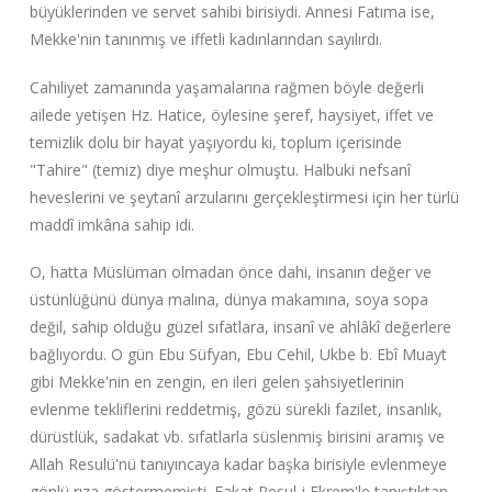
büyüklerinden ve servet sahibi birisiydi. Annesi Fatıma ise,
Mekke'nin tanınmış ve iffetli kadınlarından sayılırdı.
Cahiliyet zamanında yaşamalarına rağmen böyle değerli
ailede yetişen Hz. Hatice, öylesine şeref, haysiyet, iffet ve
temizlik dolu bir hayat yaşıyordu ki, toplum içerisinde
"Tahire" (temiz) diye meşhur olmuştu. Halbuki nefsanî
heveslerini ve şeytanî arzularını gerçekleştirmesi için her türlü
maddî imkâna sahip idi.
O, hatta Müslüman olmadan önce dahi, insanın değer ve
üstünlüğünü dünya malına, dünya makamına, soya sopa
değil, sahip olduğu güzel sıfatlara, insanî ve ahlâkî değerlere
bağlıyordu. O gün Ebu Süfyan, Ebu Cehil, Ukbe b. Ebî Muayt
gibi Mekke'nin en zengin, en ileri gelen şahsiyetlerinin
evlenme tekliflerini reddetmiş, gözü sürekli fazilet, insanlık,
dürüstlük, sadakat vb. sıfatlarla süslenmiş birisini aramış ve
Allah Resulü'nü tanıyıncaya kadar başka birisiyle evlenmeye
gönlü rıza göstermemişti. Fakat Resul-i Ekrem'le tanıştıktan