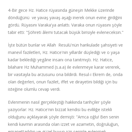
4-Bir gece Hz. Hatice rüyasında güneşin Mekke üzerinde
döndüğünü ve yavaş yavaş aşağı inerek onun evine girdiğini
gördü. Rüyasını Varaka'ya anlattı. Varaka onun rüyasını şöyle
tabir etti: "Şöhreti âlemi tutacak büyük birisiyle evleneceksin."
İşte bütün bunlar ve Allah Resulü'nün harikulade şahsiyeti ve
manevî faziletleri, Hz. Hatice'nin yıllardır düşlediği ve o yaşa
kadar beklediği yegâne insanı ona tanıtmıştı. Hz. Hatice,
bilahare Hz Muhammed (s.a.a) ile evlenmeye karar vererek,
bir vasıtayla bu arzusunu ona bildirdi. Resul-i Ekrem de, onda
olan değerleri, onun fazilet, iffet ve dirayetini bildiği için bu
isteğine olumlu cevap verdi.
Evlenmenin nasıl gerçekleştiği hakkında tarihçiler şöyle
yazıyorlar: Hz. Hatice'nin bizzat kendisi bu evliliğe istekli
olduğunu açıklayarak şöyle demişti: "Amca oğlu! Ben senin
kendi kavmin arasında olan izzet ve azametin, doğruluğun,
emanettarlığın ve güzel huyun için seninle evlenmek