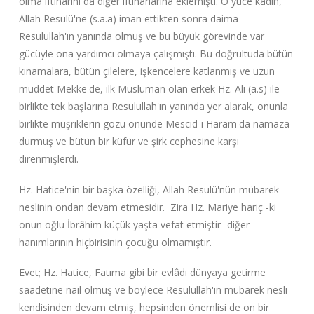
olma iftiharını da diğer iftiharlarına eklemişti. O yüce kadın,
Allah Resulü'ne (s.a.a) iman ettikten sonra daima
Resulullah'ın yanında olmuş ve bu büyük görevinde var
gücüyle ona yardımcı olmaya çalışmıştı. Bu doğrultuda bütün
kınamalara, bütün çilelere, işkencelere katlanmış ve uzun
müddet Mekke'de, ilk Müslüman olan erkek Hz. Ali (a.s) ile
birlikte tek başlarına Resulullah'ın yanında yer alarak, onunla
birlikte müşriklerin gözü önünde Mescid-i Haram'da namaza
durmuş ve bütün bir küfür ve şirk cephesine karşı
direnmişlerdi.
Hz. Hatice'nin bir başka özelliği, Allah Resulü'nün mübarek
neslinin ondan devam etmesidir. Zira Hz. Mariye hariç -ki
onun oğlu İbrâhim küçük yaşta vefat etmiştir- diğer
hanımlarının hiçbirisinin çocuğu olmamıştır.
Evet; Hz. Hatice, Fatıma gibi bir evlâdı dünyaya getirme
saadetine nail olmuş ve böylece Resulullah'ın mübarek nesli
kendisinden devam etmiş, hepsinden önemlisi de on bir