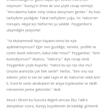
istiyorum." Kureyş'in Emini de ona şöyle cevap vermişti:
"Amcalarıma haber verip onlara danışmam gerekir." Bu bazı
tarihçilerin yazdığıdır. Fakat tarihçilerin çoğu, Hz. Hatice'nin
mesajını, Aliyye kızı Nefise'nin şu şekilde Peygamber'e
ulaştırdığını yazıyorlar:
"Ya Muhammed! Niçin hayatını temiz bir eşle
aydınlatmıyorsun? Eğer seni güzelliğe, servete, şerâfet ve
izzete davet edersem, kabul eder misin?" Peygamber; "Kimi
kastediyorsun?" deyince, "Hatice'yi." diye cevap verdi.
Peygamber şöyle buyurdu: "Hatice bu işe razı olur mu?
Onunla aramızda çok fark vardır!" Nefise, "Ben onu razı
ederim; yeter ki sen bir vakit tayin et de Hatice'nin vekili Amr
b. Esed ile senin akrabaların bir araya toplansınlar ve nikâh
merasimini yerine getirsinler." dedi.
Resul-i Ekrem bu hususta değerli amcası Ebu Talib'e
danıştıktan sonra, Kureyş büyüklerinin de katıldığı görkemli