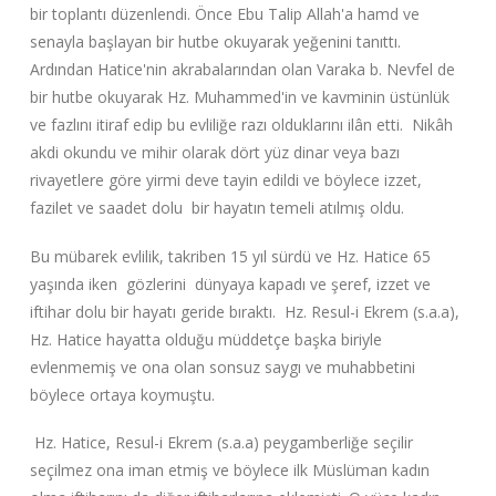
bir toplantı düzenlendi. Önce Ebu Talip Allah'a hamd ve
senayla başlayan bir hutbe okuyarak yeğenini tanıttı.
Ardından Hatice'nin akrabalarından olan Varaka b. Nevfel de
bir hutbe okuyarak Hz. Muhammed'in ve kavminin üstünlük
ve fazlını itiraf edip bu evliliğe razı olduklarını ilân etti. Nikâh
akdi okundu ve mihir olarak dört yüz dinar veya bazı
rivayetlere göre yirmi deve tayin edildi ve böylece izzet,
fazilet ve saadet dolu bir hayatın temeli atılmış oldu.
Bu mübarek evlilik, takriben 15 yıl sürdü ve Hz. Hatice 65
yaşında iken gözlerini dünyaya kapadı ve şeref, izzet ve
iftihar dolu bir hayatı geride bıraktı. Hz. Resul-i Ekrem (s.a.a),
Hz. Hatice hayatta olduğu müddetçe başka biriyle
evlenmemiş ve ona olan sonsuz saygı ve muhabbetini
böylece ortaya koymuştu.
Hz. Hatice, Resul-i Ekrem (s.a.a) peygamberliğe seçilir
seçilmez ona iman etmiş ve böylece ilk Müslüman kadın