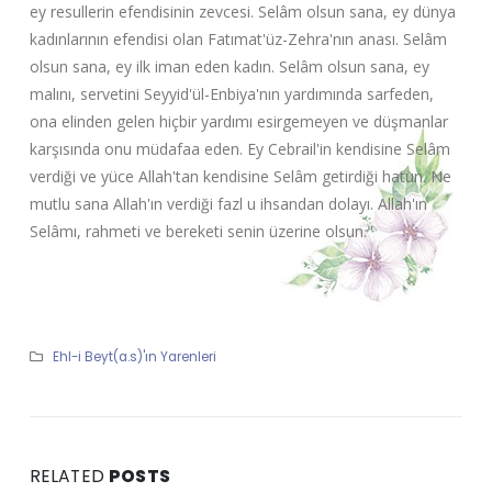
ey resullerin efendisinin zevcesi. Selâm olsun sana, ey dünya
kadınlarının efendisi olan Fatımat'üz-Zehra'nın anası. Selâm
olsun sana, ey ilk iman eden kadın. Selâm olsun sana, ey
malını, servetini Seyyid'ül-Enbiya'nın yardımında sarfeden,
ona elinden gelen hiçbir yardımı esirgemeyen ve düşmanlar
karşısında onu müdafaa eden. Ey Cebrail'in kendisine Selâm
verdiği ve yüce Allah'tan kendisine Selâm getirdiği hatun. Ne
mutlu sana Allah'ın verdiği fazl u ihsandan dolayı. Allah'ın
Selâmı, rahmeti ve bereketi senin üzerine olsun."
Ehl-i Beyt(a.s)'ın Yarenleri
RELATED
POSTS