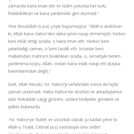
zamanda bana iman etti ve İslâm yolunda her türlü
fedakârlıktan ve bana yardımdan geri durmadı."
Yine Resulullah (s.a.a) şöyle buyurmuştur: "Allah'a andolsun
ki, Allah bana Hatice'den daha iyisini nasip etmemiştir; herkes
beni inkâr ettiği sırada, o bana iman etti. Herkes beni
yalanladığı zaman, o beni tasdik etti. İnsanlar beni
mallarından mahrum bıraktıkları sırada, o, servetiyle benim
yardımıma koştu. Allah, ondan bana evlât nasip etti (başka
hanımlarımdan değil)."
Evet; Allah Resulü, Hz. Hatice'yi vefatından sonra da hiçbir
zaman unutmadı. Hatta Hatice'nin dostları ve arkadaşlarına
dahi fevkalâde saygı gösterir, onlara hediyeler gönderir ve
iyilikte bulunurdu.
Hz. Hatice'ye fazilet ve üstünlük olarak şu kadarı yeter ki
Allah-u Tealâ, Cebrail (a.s) vasıtasıyla ona selâm