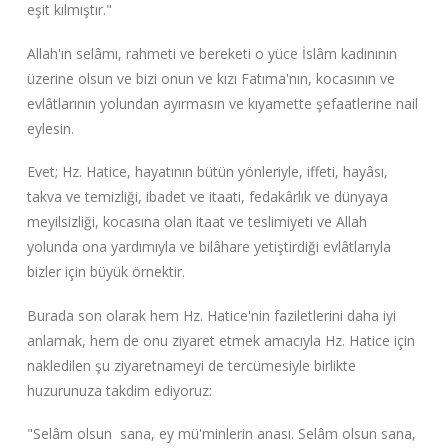
eşit kılmıştır."
Allah'ın selâmı, rahmeti ve bereketi o yüce İslâm kadınının
üzerine olsun ve bizi onun ve kızı Fatıma'nın, kocasının ve
evlâtlarının yolundan ayırmasın ve kıyamette şefaatlerine nail
eylesin.
Evet; Hz. Hatice, hayatının bütün yönleriyle, iffeti, hayâsı,
takva ve temizliği, ibadet ve itaati, fedakârlık ve dünyaya
meyilsizliği, kocasına olan itaat ve teslimiyeti ve Allah
yolunda ona yardımıyla ve bilâhare yetiştirdiği evlâtlarıyla
bizler için büyük örnektir.
Burada son olarak hem Hz. Hatice'nin faziletlerini daha iyi
anlamak, hem de onu ziyaret etmek amacıyla Hz. Hatice için
nakledilen şu ziyaretnameyi de tercümesiyle birlikte
huzurunuza takdim ediyoruz:
"Selâm olsun sana, ey mü'minlerin anası. Selâm olsun sana,