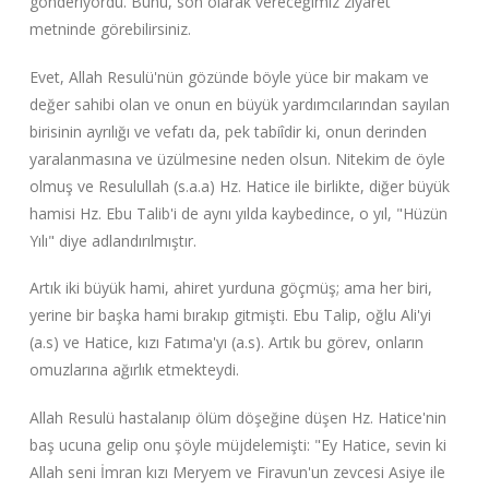
gönderiyordu. Bunu, son olarak vereceğimiz ziyaret
metninde görebilirsiniz.
Evet, Allah Resulü'nün gözünde böyle yüce bir makam ve
değer sahibi olan ve onun en büyük yardımcılarından sayılan
birisinin ayrılığı ve vefatı da, pek tabiîdir ki, onun derinden
yaralanmasına ve üzülmesine neden olsun. Nitekim de öyle
olmuş ve Resulullah (s.a.a) Hz. Hatice ile birlikte, diğer büyük
hamisi Hz. Ebu Talib'i de aynı yılda kaybedince, o yıl, "Hüzün
Yılı" diye adlandırılmıştır.
Artık iki büyük hami, ahiret yurduna göçmüş; ama her biri,
yerine bir başka hami bırakıp gitmişti. Ebu Talip, oğlu Ali'yi
(a.s) ve Hatice, kızı Fatıma'yı (a.s). Artık bu görev, onların
omuzlarına ağırlık etmekteydi.
Allah Resulü hastalanıp ölüm döşeğine düşen Hz. Hatice'nin
baş ucuna gelip onu şöyle müjdelemişti: "Ey Hatice, sevin ki
Allah seni İmran kızı Meryem ve Firavun'un zevcesi Asiye ile