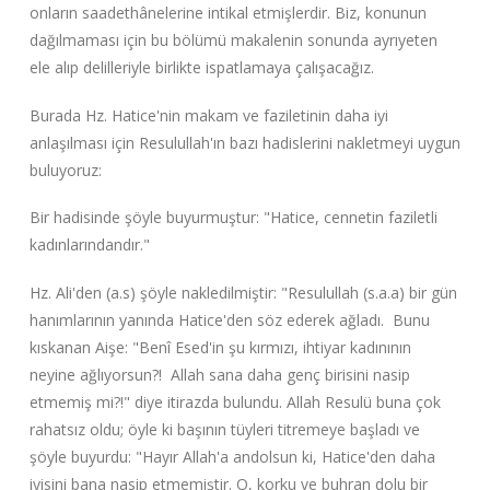
onların saadethânelerine intikal etmişlerdir. Biz, konunun
dağılmaması için bu bölümü makalenin sonunda ayrıyeten
ele alıp delilleriyle birlikte ispatlamaya çalışacağız.
Burada Hz. Hatice'nin makam ve faziletinin daha iyi
anlaşılması için Resulullah'ın bazı hadislerini nakletmeyi uygun
buluyoruz:
Bir hadisinde şöyle buyurmuştur: "Hatice, cennetin faziletli
kadınlarındandır."
Hz. Ali'den (a.s) şöyle nakledilmiştir: "Resulullah (s.a.a) bir gün
hanımlarının yanında Hatice'den söz ederek ağladı. Bunu
kıskanan Aişe: "Benî Esed'in şu kırmızı, ihtiyar kadınının
neyine ağlıyorsun?! Allah sana daha genç birisini nasip
etmemiş mi?!" diye itirazda bulundu. Allah Resulü buna çok
rahatsız oldu; öyle ki başının tüyleri titremeye başladı ve
şöyle buyurdu: "Hayır Allah'a andolsun ki, Hatice'den daha
iyisini bana nasip etmemiştir. O, korku ve buhran dolu bir