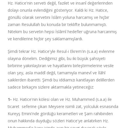
Hz. Hatice'nin serveti değil, fazilet ve insanî değerlerinden
dolayı onunla evlendiğini gösteriyor. Kaldı ki Hz. Hatice,
gönüllü olarak servetini İslâm yoluna harcamış ve hiçbir
zaman Resulullah bu konuda bir teklifte bulunmamıştı.
Nitekim bu servetin hepsi İslâmî hedefler uğruna harcanmış
ve kendilerine hiçbir şey saklamamışlardı.
Şimdi tekrar Hz. Hatice'yle Resul-i Ekrem'in (s.a.a) evlenme
olayına dönelim. Dediğimiz gibi, bu iki büyük şahsiyeti
birbirine yakınlaştıran ve hayatlarını birleştirmelerine vesile
olan şey, asla maddî değil, tamamıyla manevî ve İlâhî
saiklerden ibaretti. Şimdi bu iddiamızı kanıtlayan delillerden
sadece birkaçını sizlere aktarmakla yetineceğiz:
1-
Hz. Hatice'nin kölesi olan ve Hz. Muhammed (s.a.a) ile
ticaret seferine çıkan Meysere isimli zat, yolculuk esnasında
Kureyş Emini'nde gördüğü kerametleri ve Şam rahibinden
onun hakkında duyduğu sözleri Hatice'ye anlatırken Hz.
Muhammed'e karşı içinde aşırı bir sevgi duyarak şöyle