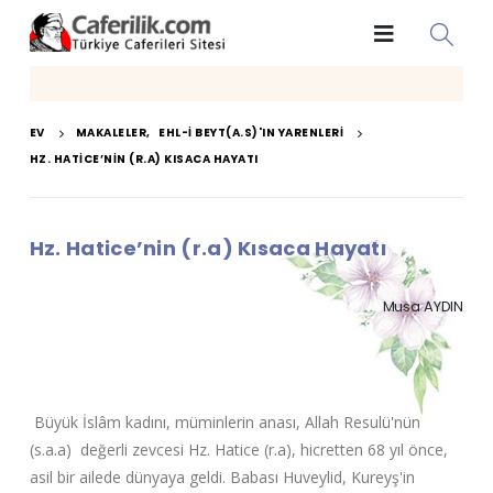
EV
MAKALELER
,
EHL-I BEYT(A.S)'IN YARENLERI
HZ. HATICE’NIN (R.A) KISACA HAYATI
Hz. Hatice’nin (r.a) Kısaca Hayatı
Musa AYDIN
Büyük İslâm kadını, müminlerin anası, Allah Resulü'nün
(s.a.a) değerli zevcesi Hz. Hatice (r.a), hicretten 68 yıl önce,
asil bir ailede dünyaya geldi. Babası Huveylid, Kureyş'in