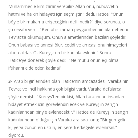
Muhammed'e kim zarar verebilir? Allah onu, nübüvvetin
hatmi ve halkın hidayeti için seçmiştir." dedi. Hatice; "Onun
böyle bir makama erişeceğinin delili nedir?" diye sorunca, o
şu cevabı verdi: "Ben ahir zaman peygamberinin alâmetlerini
Tevrat'ta okumuşum. Onun alametlerinden bazıları şöyledir:
Onun babası ve annesi ölür, ceddi ve amcası onu himayeleri
altına alırlar. O, Kureyş'ten bir kadınla evlenir." Sonra
Hatice'ye dönerek şöyle dedi: "Ne mutlu onun eşi olma
iftiharını elde eden kadına!"
3-
Arap bilginlerinden olan Hatice'nin amcazadesi Varaka'nın
Tevrat ve İncil hakkında çok bilgisi vardı. Varaka defalarca
şöyle demişti: "Kureyş'ten bir kişi, Allah tarafından insanları
hidayet etmek için görevlendirilecek ve Kureyş'in zengin
kadınlarından biriyle evlenecektir." Hatice de Kureyş'in zengin
kadınlarından olduğu için Varaka ara sıra ona; "Bir gün gelir
ki, yeryüzünün en üstün, en şerefli erkeğiyle evlenirsin."
diyordu.