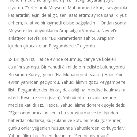
diyordu: "Yeter artık Meysere! Muhammed'e karşı sevgimi iki
kat artırdın; eşini de al git, seni azat ettim; ayrıca sana iki yüz
dirhem, iki at ve bir kıymetli elbise bağışladım." Ondan sonra
Meysere'den duyduklarını Arap bilgini Varaka b. Nevfel'e
anlatıyor, Nevfel de; "Bu kerametlerin sahibi, Arapların
içinden çıkacak olan Peygamberdir." diyordu.
2-
Bir gün Hz. Hatice evinde oturmuş, cariye ve köleleri
etrafını sarmıştı. Bir Yahudi âlimi de o mecliste bulunuyordu.
Bu sırada Kureyş genci (Hz. Muhammed -s.a.a- ) Hatice'nin
evinin yanından geçiyordu. Yahudi âlimin gözü Peygamber'e
ilişti. Peygamber'den birkaç dakikalığına meclise katılmasını
istedi. Resul-i Ekrem (s.a.a), Yahudi âlimin ricası üzerine
meclise katıldı. Hz. Hatice, Yahudi âlime dönerek şöyle dedi:
"Eğer onun amcaları senin bu soruşturma ve teftişinden
haberdar olurlarsa, kuşkulanır ve kötü bir tepki gösterirler;
çünkü onlar yeğenleri hususunda Yahudilerden korkuyorlar."
Yahudi âlim, bu sözleri duyunca; "Sen ne diyorsun?