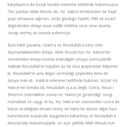
karşılaşınca da bizzat kendisi evlenme teklifinde bulunmuştur.
Öte yandan Allah Resulü de, Hz. Hatice kendisinden bir hayli
yaşlı olmasına rağmen, onda gördüğü fazilet, iffet ve insanî
değerlerden dolayı onun evlilik teklifine seve seve olumlu
cevap vermiş ve onunla evlenmişti.
Bazı batılı yazarlar, İslam'a ve Resulullah'a karşı olan
düşmanlıklarından dolayı, Allah Resulü'nün Hz. Hatice'nin
servetinden dolayı onunla evlendiğini ortaya sürmüşlerdir.
Halbuki Resulullah'ın hayatını az da olsa araştıranlar biliyorlar
ki, Resulullah'ın asla değer vermediği şeylerden birisi de
dünya malı idi. Kaldı ki evlenme teklifinde bulunan, bizzat Hz.
Hatice'nin kendisi idi, Resulullah (s.a.a) değil. Sonra, Resul-i
Ekrem'in evlendikten sonra Hz. Hatice'ye gösterdiği sevgi
muhabbet ve saygı -ki bu, Hz. Hatice'nin ölümünden sonra da
bütün sıcaklığıyla devam etmiş ve hatta bu durum diğer bazı
hanımlarının kıskançlık duygularını kabartmış ve Resulullah'a
itirazda bile bulunmuşlardı- en açık şekilde Allah Resulü'nün