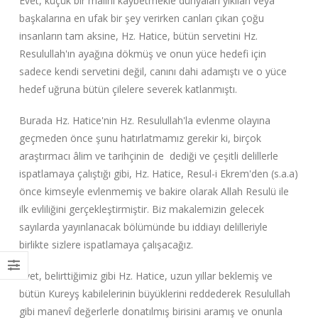
Evet, küçük bir malını kaybetmekle dünyaları yıkılan veya
başkalarına en ufak bir şey verirken canları çıkan çoğu
insanların tam aksine, Hz. Hatice, bütün servetini Hz.
Resulullah'ın ayağına dökmüş ve onun yüce hedefi için
sadece kendi servetini değil, canını dahi adamıştı ve o yüce
hedef uğruna bütün çilelere severek katlanmıştı.
Burada Hz. Hatice'nin Hz. Resulullah'la evlenme olayına
geçmeden önce şunu hatırlatmamız gerekir ki, birçok
araştırmacı âlim ve tarihçinin de dediği ve çeşitli delillerle
ispatlamaya çalıştığı gibi, Hz. Hatice, Resul-i Ekrem'den (s.a.a)
önce kimseyle evlenmemiş ve bakire olarak Allah Resulü ile
ilk evliliğini gerçekleştirmiştir. Biz makalemizin gelecek
sayılarda yayınlanacak bölümünde bu iddiayı delilleriyle
birlikte sizlere ispatlamaya çalışacağız.
Evet, belirttiğimiz gibi Hz. Hatice, uzun yıllar beklemiş ve
bütün Kureyş kabilelerinin büyüklerini reddederek Resulullah
gibi manevî değerlerle donatılmış birisini aramış ve onunla