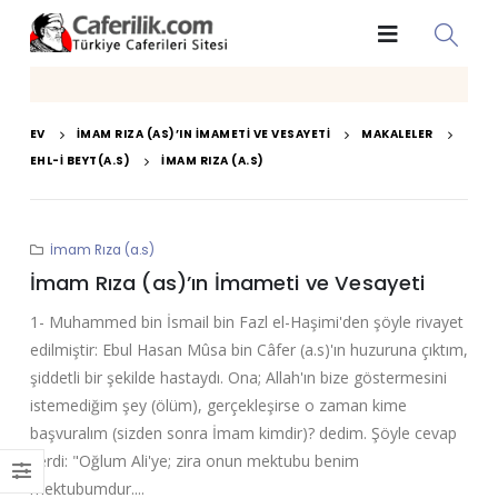
EV
İMAM RIZA (AS)’IN İMAMETI VE VESAYETI
MAKALELER
EHL-I BEYT(A.S)
İMAM RIZA (A.S)
İmam Rıza (a.s)
İmam Rıza (as)’ın İmameti ve Vesayeti
1- Muhammed bin İsmail bin Fazl el-Haşimi'den şöyle rivayet
edilmiştir: Ebul Hasan Mûsa bin Câfer (a.s)'ın huzuruna çıktım,
şiddetli bir şekilde hastaydı. Ona; Allah'ın bize göstermesini
istemediğim şey (ölüm), gerçekleşirse o zaman kime
başvuralım (sizden sonra İmam kimdir)? dedim. Şöyle cevap
verdi: "Oğlum Ali'ye; zira onun mektubu benim
mektubumdur....