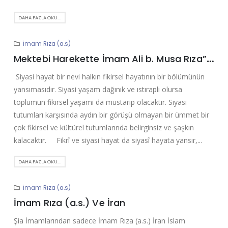
DAHA FAZLA OKU...
İmam Rıza (a.s)
Mektebi Harekette İmam Ali b. Musa Rıza”nın (a.s) Rolü
Siyasi hayat bir nevi halkın fikirsel hayatının bir bölümünün
yansımasıdır. Siyasi yaşam dağınık ve ıstıraplı olursa
toplumun fikirsel yaşamı da mustarip olacaktır. Siyasi
tutumları karşısında aydın bir görüşü olmayan bir ümmet bir
çok fikirsel ve kültürel tutumlarında belirginsiz ve şaşkın
kalacaktır. Fikrî ve siyasi hayat da siyasî hayata yansır,...
DAHA FAZLA OKU...
İmam Rıza (a.s)
İmam Rıza (a.s.) Ve İran
Şia İmamlarından sadece İmam Rıza (a.s.) İran İslam