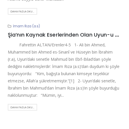
DAHA FAZLA OKU...
İmam Rıza (a.s)
Şia’nın Kaynak Eserlerinden Olan Uyun-u Ahbar’ır-Rıza Kitabından Kırk Hadis
Fahrettin ALTAN/Erenler4-5 1- Ali bin Ahmed,
Muhammed bin Ahmed es-Sinanî ve Hüseyin bin İbrahim
(r.a), Uyun’daki senetle Mahmud bin Ebi’l-Bilad’dan şöyle
dediğini nakletmişlerdir: İmam Rıza (a.s)’dan duydum ki şöyle
buyuruyordu: “Kim, bağışta bulunan kimseye teşekkür
etmezse, Allah’a şükretmemiştir.”[1] 2- Uyun’daki senetle,
İbrahim bin Mahmud’dan İmam Rıza (a.s)’ın şöyle buyurduğu
naklolunmuştur: “Mümin, iyi...
DAHA FAZLA OKU...