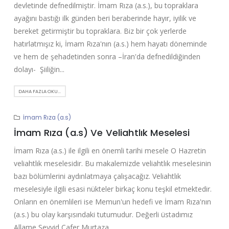
devletinde defnedilmiştir. İmam Rıza (a.s.), bu topraklara
ayağını bastığı ilk günden beri beraberinde hayır, iyilik ve
bereket getirmiştir bu topraklara. Biz bir çok yerlerde
hatırlatmışız ki, İmam Rıza'nın (a.s.) hem hayatı döneminde
ve hem de şehadetinden sonra –İran'da defnedildiğinden
dolayı- Şiiliğin...
DAHA FAZLA OKU...
İmam Rıza (a.s)
İmam Rıza (a.s) Ve Veliahtlık Meselesi
İmam Rıza (a.s.) ile ilgili en önemli tarihi mesele O Hazretin
veliahtlık meselesidir. Bu makalemizde veliahtlık meselesinin
bazı bölümlerini aydınlatmaya çalışacağız. Veliahtlık
meselesiyle ilgili esasi nükteler birkaç konu teşkil etmektedir.
Onların en önemlileri ise Memun'un hedefi ve İmam Rıza'nın
(a.s.) bu olay karşısındaki tutumudur. Değerli üstadımız
Allame Seyyid Cafer Murtaza...