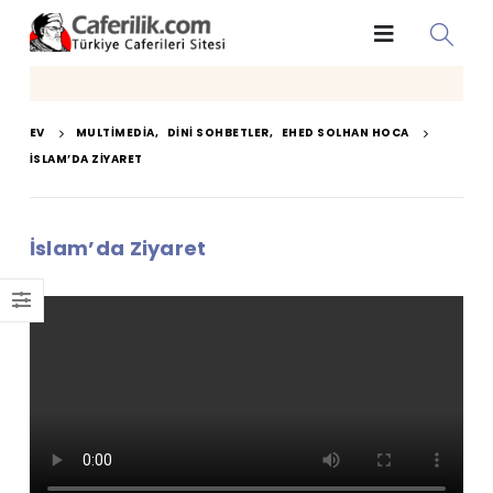
EV
MULTIMEDIA
,
DINI SOHBETLER
,
EHED SOLHAN HOCA
İSLAM’DA ZIYARET
İslam’da Ziyaret