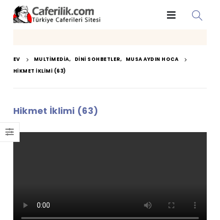
EV
MULTIMEDIA
,
DINI SOHBETLER
,
MUSA AYDIN HOCA
HIKMET İKLIMI (63)
Hikmet İklimi (63)