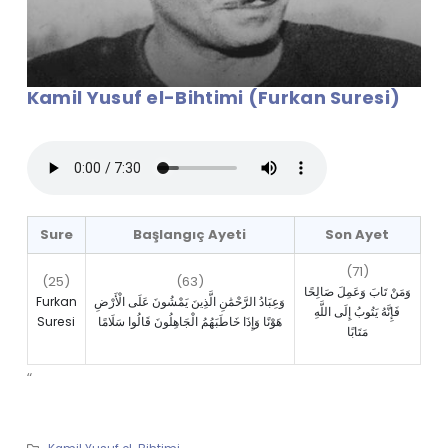
Kamil Yusuf el-Bihtimi (Furkan Suresi)
Sure
Başlangıç Ayeti
Son Ayet
(71)
(25)
(63)
وَمَنْ تَابَ وَعَمِلَ صَالِحًا
Furkan
وَعِبَادُ الرَّحْمَٰنِ الَّذِينَ يَمْشُونَ عَلَى الْأَرْضِ
فَإِنَّهُ يَتُوبُ إِلَى اللَّهِ
Suresi
هَوْنًا وَإِذَا خَاطَبَهُمُ الْجَاهِلُونَ قَالُوا سَلَامًا
مَتَابًا
“