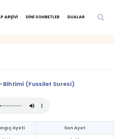
P ARŞIVI
DINI SOHBETLER
DUALAR
-Bihtimi (Fussilet Suresi)
angıç Ayeti
Son Ayet