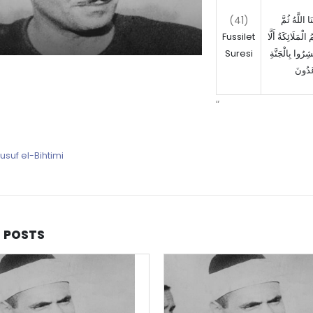
(41)
ا اللَّهُ ثُمَّ
Fussilet
الْمَلَائِكَةُ أَلَّا
Suresi
شِرُوا بِالْجَنَّةِ
عَدُونَ
“
usuf el-Bihtimi
D
POSTS