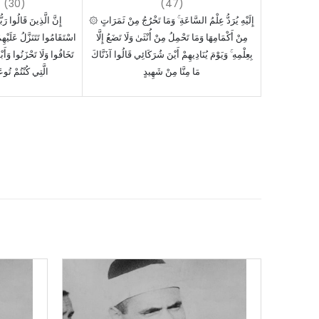
(30)
(47)
۞ إِلَيْهِ يُرَدُّ عِلْمُ السَّاعَةِ ۚ وَمَا تَخْرُجُ مِنْ ثَمَرَاتٍ
إِنَّ الَّذِينَ قَالُوا رَبُّنَ
مِنْ أَكْمَامِهَا وَمَا تَحْمِلُ مِنْ أُنْثَىٰ وَلَا تَضَعُ إِلَّا
اسْتَقَامُوا تَتَنَزَّلُ عَلَيْهِمُ 
بِعِلْمِهِ ۚ وَيَوْمَ يُنَادِيهِمْ أَيْنَ شُرَكَائِي قَالُوا آذَنَّاكَ
تَخَافُوا وَلَا تَحْزَنُوا وَأَبْ
مَا مِنَّا مِنْ شَهِيدٍ
الَّتِي كُنْتُمْ تُو