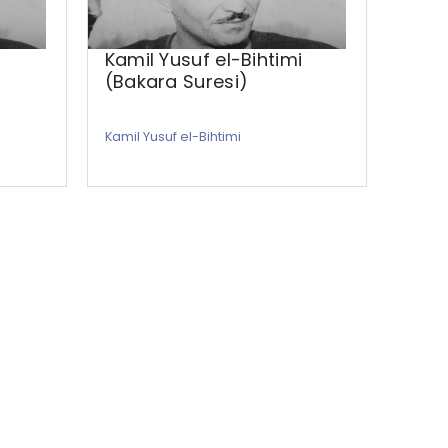
i
Kamil Yusuf el-Bihtimi
Kami
(Bakara Suresi)
(İbr
Kamil Yusuf el-Bihtimi
Kamil 