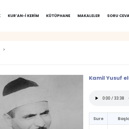
K
KUR’AN-I KERIM
KÜTÜPHANE
MAKALELER
SORU CEVA
Kamil Yusuf el
Sure
Başl