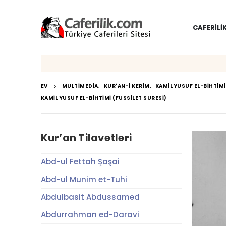
CAFERILI
EV
MULTIMEDIA
,
KUR'AN-I KERIM
,
KAMIL YUSUF EL-BIHTIMI
KAMIL YUSUF EL-BIHTIMI (FUSSILET SURESI)
Kur’an Tilavetleri
Abd-ul Fettah Şaşai
Abd-ul Munim et-Tuhi
Abdulbasit Abdussamed
Abdurrahman ed-Daravi