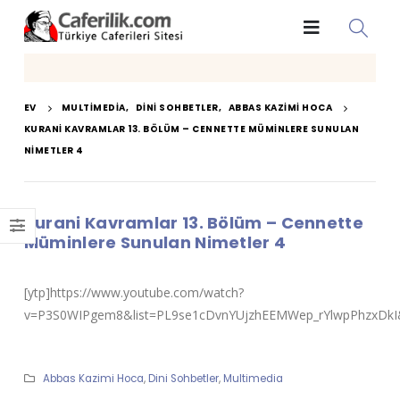
EV
MULTIMEDIA
,
DINI SOHBETLER
,
ABBAS KAZIMI HOCA
KURANI KAVRAMLAR 13. BÖLÜM – CENNETTE MÜMINLERE SUNULAN
NIMETLER 4
Kurani Kavramlar 13. Bölüm – Cennette
Müminlere Sunulan Nimetler 4
[ytp]https://www.youtube.com/watch?
v=P3S0WIPgem8&list=PL9se1cDvnYUjzhEEMWep_rYlwpPhzxDkI&
Abbas Kazimi Hoca
,
Dini Sohbetler
,
Multimedia