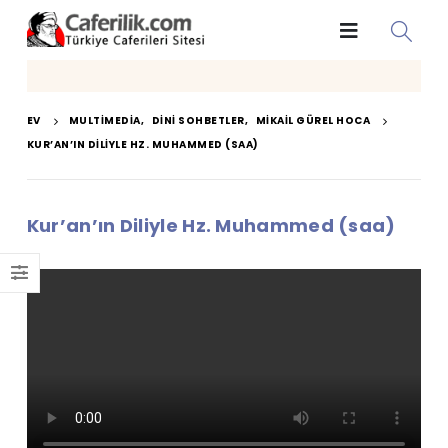
EV
MULTIMEDIA
,
DINI SOHBETLER
,
MIKAIL GÜREL HOCA
KUR’AN’IN DILIYLE HZ. MUHAMMED (SAA)
Kur’an’ın Diliyle Hz. Muhammed (saa)