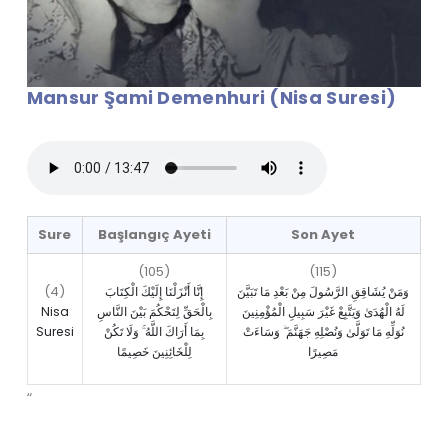
Mansur Şami Demenhuri (Nisa Suresi)
Sure
Başlangıç Ayeti
Son Ayet
(105)
(115)
(4)
وَمَنْ يُشَاقِقِ الرَّسُولَ مِنْ بَعْدِ مَا تَبَيَّنَ
إِنَّا أَنْزَلْنَا إِلَيْكَ الْكِتَابَ
Nisa
بِالْحَقِّ لِتَحْكُمَ بَيْنَ النَّاسِ
لَهُ الْهُدَىٰ وَيَتَّبِعْ غَيْرَ سَبِيلِ الْمُؤْمِنِينَ
Suresi
بِمَا أَرَاكَ اللَّهُ ۚ وَلَا تَكُنْ
نُوَلِّهِ مَا تَوَلَّىٰ وَنُصْلِهِ جَهَنَّمَ ۖ وَسَاءَتْ
مَصِيرًا
لِلْخَائِنِينَ خَصِيمًا
“