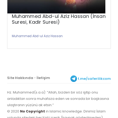
Muhammed Abd-ul Aziz Hassan (İnsan
Suresi, Kadir Suresi)
Muhammed Abd-ul Aziz Hassan
Site Hakkında
-
İletişim
t.me/caferilikcom
Hz. Muhammed(s.a.a): “Allah, bizden bir söz işitip onu
anladıktan sonra muhafaza eden ve sonrada bir başkasına
ulaştıranın yüzünü ak etsin.”
© 2020
No Copyright
in Islamic knowledge. Dinimiz İslam
yolunda sitedeki her türlü içerik (kaynak gösterilmeden)