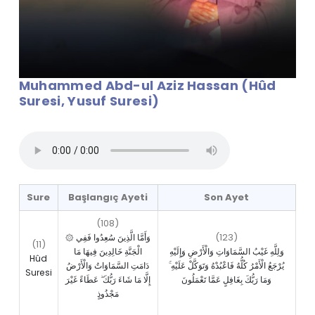
Muhammed Abd-ul Aziz Hassan (Hûd
Suresi, Yusuf Suresi)
Sure
Başlangıç Ayeti
Son Ayet
(108)
(123)
۞ وَأَمَّا الَّذِينَ سُعِدُوا فَفِي
(11)
وَلِلَّهِ غَيْبُ السَّمَاوَاتِ وَالْأَرْضِ وَإِلَيْهِ
الْجَنَّةِ خَالِدِينَ فِيهَا مَا
Hûd
يُرْجَعُ الْأَمْرُ كُلُّهُ فَاعْبُدْهُ وَتَوَكَّلْ عَلَيْهِ ۚ
دَامَتِ السَّمَاوَاتُ وَالْأَرْضُ
Suresi
وَمَا رَبُّكَ بِغَافِلٍ عَمَّا تَعْمَلُونَ
إِلَّا مَا شَاءَ رَبُّكَ ۖ عَطَاءً غَيْرَ
مَجْذُوذٍ