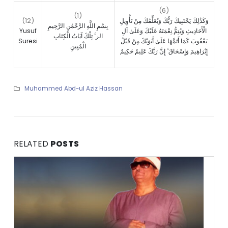
(6)
(1)
(12)
وَكَذَٰلِكَ يَجْتَبِيكَ رَبُّكَ وَيُعَلِّمُكَ مِنْ تَأْوِيلِ
بِسْمِ اللَّهِ الرَّحْمَٰنِ الرَّحِيمِ
Yusuf
الْأَحَادِيثِ وَيُتِمُّ نِعْمَتَهُ عَلَيْكَ وَعَلَىٰ آلِ
الر ۚ تِلْكَ آيَاتُ الْكِتَابِ
Suresi
يَعْقُوبَ كَمَا أَتَمَّهَا عَلَىٰ أَبَوَيْكَ مِنْ قَبْلُ
الْمُبِينِ
إِبْرَاهِيمَ وَإِسْحَاقَ ۚ إِنَّ رَبَّكَ عَلِيمٌ حَكِيمٌ
Muhammed Abd-ul Aziz Hassan
RELATED
POSTS