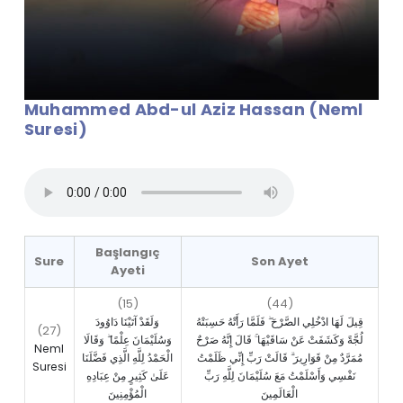
Muhammed Abd-ul Aziz Hassan (Neml
Suresi)
Başlangıç
Sure
Son Ayet
Ayeti
(15)
(44)
قِيلَ لَهَا ادْخُلِي الصَّرْحَ ۖ فَلَمَّا رَأَتْهُ حَسِبَتْهُ
وَلَقَدْ آتَيْنَا دَاوُودَ
(27)
لُجَّةً وَكَشَفَتْ عَنْ سَاقَيْهَا ۚ قَالَ إِنَّهُ صَرْحٌ
وَسُلَيْمَانَ عِلْمًا ۖ وَقَالَا
Neml
مُمَرَّدٌ مِنْ قَوَارِيرَ ۗ قَالَتْ رَبِّ إِنِّي ظَلَمْتُ
الْحَمْدُ لِلَّهِ الَّذِي فَضَّلَنَا
Suresi
نَفْسِي وَأَسْلَمْتُ مَعَ سُلَيْمَانَ لِلَّهِ رَبِّ
عَلَىٰ كَثِيرٍ مِنْ عِبَادِهِ
الْعَالَمِينَ
الْمُؤْمِنِينَ