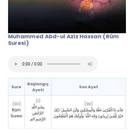
Muhammed Abd-ul Aziz Hassan (Rûm
Suresi)
Başlangıç
Sure
Son Ayet
Ayeti
(1)
(30)
(38)
بِسْمِ اللَّهِ
Rûm
فَآتِ ذَا الْقُرْبَىٰ حَقَّهُ وَالْمِسْكِينَ وَابْنَ السَّبِيلِ ۚ ذَٰلِكَ
الرَّحْمَٰنِ
Suresi
خَيْرٌ لِلَّذِينَ يُرِيدُونَ وَجْهَ اللَّهِ ۖ وَأُولَٰئِكَ هُمُ الْمُفْلِحُونَ
الرَّحِيمِ الم