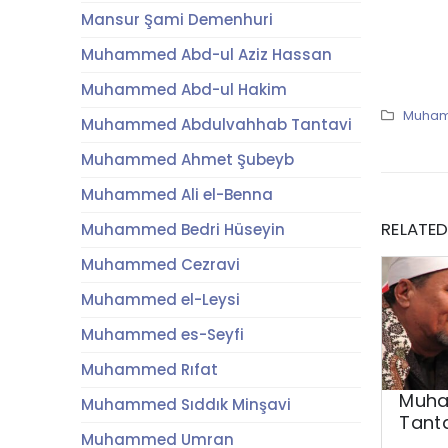
Mansur Şami Demenhuri
Muhammed Abd-ul Aziz Hassan
Muhammed Abd-ul Hakim
Muham
Muhammed Abdulvahhab Tantavi
Muhammed Ahmet Şubeyb
Muhammed Ali el-Benna
RELATE
Muhammed Bedri Hüseyin
Muhammed Cezravi
Muhammed el-Leysi
Muhammed es-Seyfi
Muhammed Rıfat
Muha
Muhammed Sıddık Minşavi
Tanta
Muhammed Umran