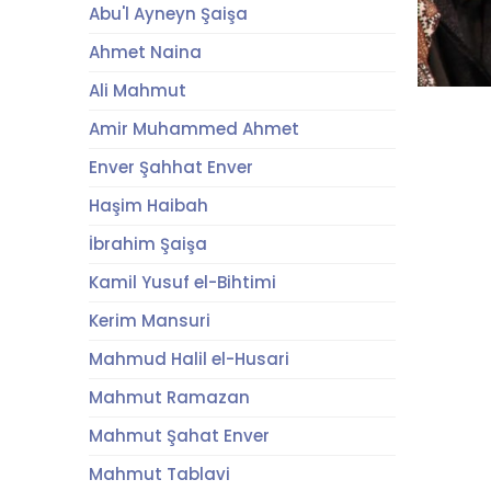
Abu'l Ayneyn Şaişa
Ahmet Naina
Ali Mahmut
Amir Muhammed Ahmet
Enver Şahhat Enver
Haşim Haibah
İbrahim Şaişa
Kamil Yusuf el-Bihtimi
Kerim Mansuri
Mahmud Halil el-Husari
Mahmut Ramazan
Mahmut Şahat Enver
Mahmut Tablavi