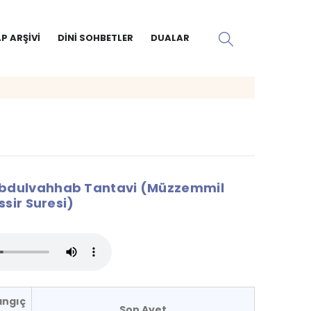
P ARŞIVI
DINI SOHBETLER
DUALAR
dulvahhab Tantavi (Müzzemmil
sir Suresi)
angıç
Son Ayet