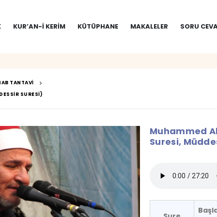
K
KUR’AN-I KERIM
KÜTÜPHANE
MAKALELER
SORU CEVA
AB TANTAVI
ESSIR SURESI)
Muhammed Ab
Suresi, Müddes
Başl
Sure