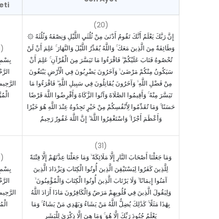
eti
(20)
۞ إِنَّ رَبَّكَ يَعْلَمُ أَنَّكَ تَقُومُ أَدْنَىٰ مِنْ ثُلُثَيِ اللَّيْلِ وَنِصْفَهُ وَثُلُثَهُ
1)
وَطَائِفَةٌ مِنَ الَّذِينَ مَعَكَ ۚ وَاللَّهُ يُقَدِّرُ اللَّيْلَ وَالنَّهَارَ ۚ عَلِمَ أَنْ لَنْ
تُحْصُوهُ فَتَابَ عَلَيْكُمْ ۖ فَاقْرَءُوا مَا تَيَسَّرَ مِنَ الْقُرْآنِ ۚ عَلِمَ أَنْ
بِسْمِ 
سَيَكُونُ مِنْكُمْ مَرْضَىٰ ۙ وَآخَرُونَ يَضْرِبُونَ فِي الْأَرْضِ يَبْتَغُونَ
الرَّح
مِنْ فَضْلِ اللَّهِ ۙ وَآخَرُونَ يُقَاتِلُونَ فِي سَبِيلِ اللَّهِ ۖ فَاقْرَءُوا مَا
الرَّحِيمِ ي
تَيَسَّرَ مِنْهُ ۚ وَأَقِيمُوا الصَّلَاةَ وَآتُوا الزَّكَاةَ وَأَقْرِضُوا اللَّهَ قَرْضًا
الْمُزّ
حَسَنًا ۚ وَمَا تُقَدِّمُوا لِأَنْفُسِكُمْ مِنْ خَيْرٍ تَجِدُوهُ عِنْدَ اللَّهِ هُوَ خَيْرًا
وَأَعْظَمَ أَجْرًا ۚ وَاسْتَغْفِرُوا اللَّهَ ۖ إِنَّ اللَّهَ غَفُورٌ رَحِيمٌ
(31)
1)
وَمَا جَعَلْنَا أَصْحَابَ النَّارِ إِلَّا مَلَائِكَةً ۙ وَمَا جَعَلْنَا عِدَّتَهُمْ إِلَّا فِتْنَةً
لِلَّذِينَ كَفَرُوا لِيَسْتَيْقِنَ الَّذِينَ أُوتُوا الْكِتَابَ وَيَزْدَادَ الَّذِينَ
بِسْمِ 
آمَنُوا إِيمَانًا ۙ وَلَا يَرْتَابَ الَّذِينَ أُوتُوا الْكِتَابَ وَالْمُؤْمِنُونَ ۙ
الرَّح
وَلِيَقُولَ الَّذِينَ فِي قُلُوبِهِمْ مَرَضٌ وَالْكَافِرُونَ مَاذَا أَرَادَ اللَّهُ
الرَّحِيمِ ي
بِهَٰذَا مَثَلًا ۚ كَذَٰلِكَ يُضِلُّ اللَّهُ مَنْ يَشَاءُ وَيَهْدِي مَنْ يَشَاءُ ۚ وَمَا
الْمُدّ
يَعْلَمُ جُنُودَ رَبِّكَ إِلَّا هُوَ ۚ وَمَا هِيَ إِلَّا ذِكْرَىٰ لِلْبَشَرِ