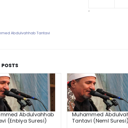
“
med Abdulvahhab Tantavi
D
POSTS
mmed Abdulvahhab
Muhammed Abdulva
vi (Enbiya Suresi)
Tantavi (Neml Suresi