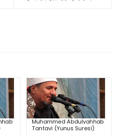
hhab
Muhammed Abdulvahhab
Muh
)
Tantavi (Yunus Suresi)
Tant
Necm