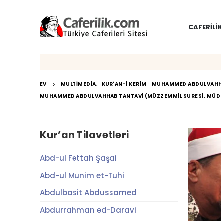
CAFERILI
EV
MULTIMEDIA
,
KUR'AN-I KERIM
,
MUHAMMED ABDULVAHH
MUHAMMED ABDULVAHHAB TANTAVI (MÜZZEMMIL SURESI, MÜDD
Kur’an Tilavetleri
Abd-ul Fettah Şaşai
Abd-ul Munim et-Tuhi
Abdulbasit Abdussamed
Abdurrahman ed-Daravi