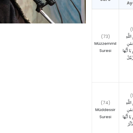
Ay
(
(73)
اللَّهِ
Müzzemmil
ْمَٰنِ
Suresi
َا أَيُّهَا
َمِّلُ
(
(74)
اللَّهِ
Müddessir
ْمَٰنِ
Suresi
َا أَيُّهَا
َثِّرُ