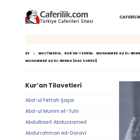
CAFERILI
EV
MULTIMEDIA
,
KUR'AN-I KERIM
,
MUHAMMED ALI EL-BEN
MUHAMMED ALI EL-BENNA (HAC SURESI)
Kur’an Tilavetleri
Abd-ul Fettah Şaşai
Abd-ul Munim et-Tuhi
Abdulbasit Abdussamed
Abdurrahman ed-Daravi