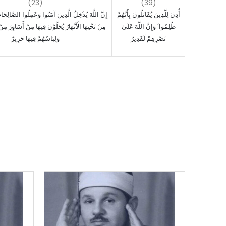
(23)
(39)
أُذِنَ لِلَّذِينَ يُقَاتَلُونَ بِأَنَّهُمْ
إِنَّ اللَّهَ يُدْخِلُ الَّذِينَ آمَنُوا وَعَمِلُوا الصَّالِحَ
ظُلِمُوا ۚ وَإِنَّ اللَّهَ عَلَىٰ
مِنْ تَحْتِهَا الْأَنْهَارُ يُحَلَّوْنَ فِيهَا مِنْ أَسَاوِرَ مِ ۖ
نَصْرِهِمْ لَقَدِيرٌ
وَلِبَاسُهُمْ فِيهَا حَرِيرٌ