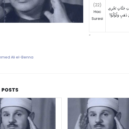
(22)
اتِ جَنَّاتٍ تَجْرِي
Hac
نْ ذَهَبٍ وَلُؤْلُؤًا
Suresi
“
med Ali el-Benna
D
POSTS