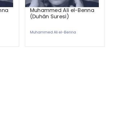
nna
Muhammed Ali el-Benna
Muh
(Duhân Suresi)
(Bak
Sure
Muhammed Ali el-Benna
Muham