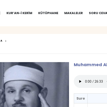
K
KUR’AN-I KERIM
KÜTÜPHANE
MAKALELER
SORU CEVA
NA
Muhammed Ali
Sure