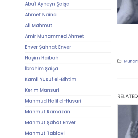
Abu'l Ayneyn Şaişa
Ahmet Naina
Ali Mahmut
Amir Muhammed Ahmet
Enver Şahhat Enver
Haşim Haibah
Muham
İbrahim Şaişa
Kamil Yusuf el-Bihtimi
Kerim Mansuri
RELATE
Mahmud Halil el-Husari
Mahmut Ramazan
Mahmut Şahat Enver
Mahmut Tablavi