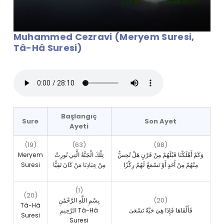
Muhammed Cezravi (Meryem Suresi,
Tâ-Hâ Suresi)
Başlangıç
Sure
Son Ayet
Ayeti
(19)
(63)
(98)
Meryem
تِلْكَ الْجَنَّةُ الَّتِي نُورِثُ
وَكَمْ أَهْلَكْنَا قَبْلَهُمْ مِنْ قَرْنٍ هَلْ تُحِسُّ
Suresi
مِنْ عِبَادِنَا مَنْ كَانَ تَقِيًّا
مِنْهُمْ مِنْ أَحَدٍ أَوْ تَسْمَعُ لَهُمْ رِكْزًا
(1)
(20)
(20)
بِسْمِ اللَّهِ الرَّحْمَٰنِ
Tâ-Hâ
فَأَلْقَاهَا فَإِذَا هِيَ حَيَّةٌ تَسْعَىٰ
الرَّحِيمِ Tâ-Hâ
Suresi
Suresi