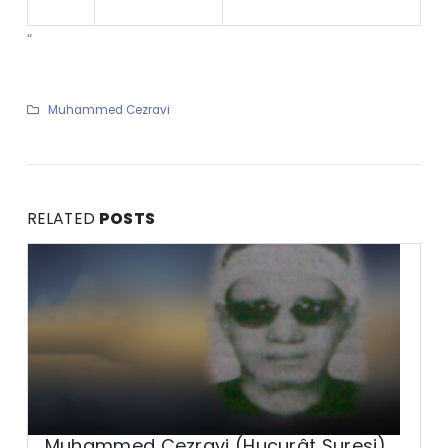
“
Muhammed Cezravi
RELATED
POSTS
Muhammed Cezravi (Hucurât Suresi)