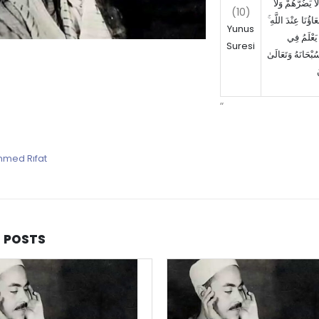
ا يَضُرُّهُمْ وَلَا
(10)
عَاؤُنَا عِنْدَ اللَّهِ
Yunus
ا يَعْلَمُ فِي
Suresi
ْحَانَهُ وَتَعَالَىٰ
“
med Rıfat
D
POSTS