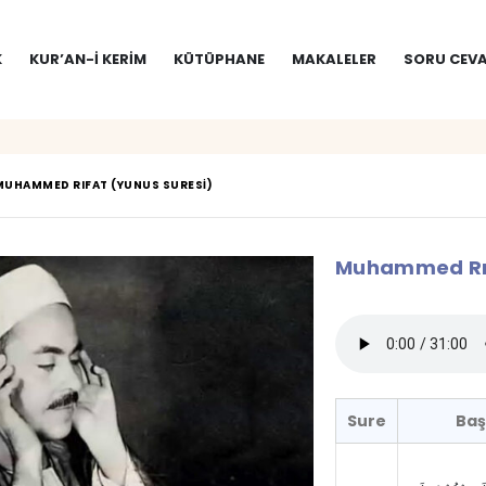
K
KUR’AN-I KERIM
KÜTÜPHANE
MAKALELER
SORU CEVA
MUHAMMED RIFAT (YUNUS SURESI)
Muhammed Rıf
Sure
Baş