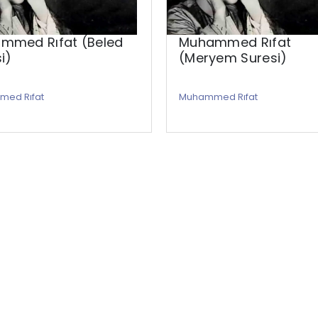
mmed Rıfat (Beled
Muhammed Rıfat
i)
(Meryem Suresi)
ed Rıfat
Muhammed Rıfat