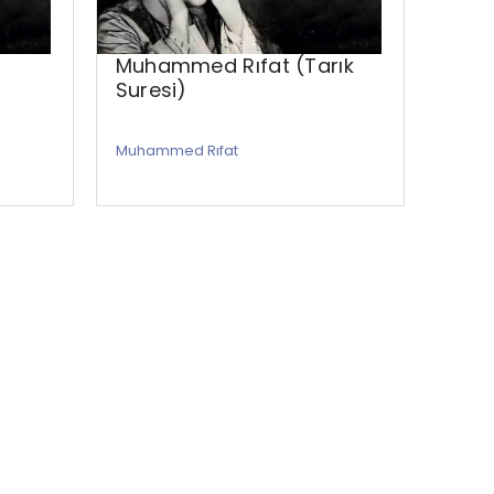
Muhammed Rıfat (Tarık
Muh
Suresi)
Sure
Muhammed Rıfat
Muham