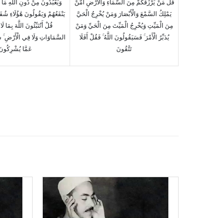
قُلْ مَنْ يَرْزُقُكُمْ مِنَ السَّمَاءِ وَالْأَرْضِ أَمَّنْ
وَيَعْبُدُونَ مِنْ دُونِ اللَّهِ مَا لَ
يَمْلِكُ السَّمْعَ وَالْأَبْصَارَ وَمَنْ يُخْرِجُ الْحَيَّ
يَنْفَعُهُمْ وَيَقُولُونَ هَٰؤُلَاءِ شُفَ ۚ
مِنَ الْمَيِّتِ وَيُخْرِجُ الْمَيِّتَ مِنَ الْحَيِّ وَمَنْ
قُلْ أَتُنَبِّئُونَ اللَّهَ بِمَا لَ
يُدَبِّرُ الْأَمْرَ ۚ فَسَيَقُولُونَ اللَّهُ ۚ فَقُلْ أَفَلَا
السَّمَاوَاتِ وَلَا فِي الْأَرْضِ ۚ سُب
تَتَّقُونَ
عَمَّا يُشْرِكُونَ