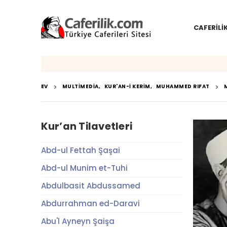
CAFERILI
EV
MULTIMEDIA
,
KUR'AN-I KERIM
,
MUHAMMED RIFAT
Kur’an Tilavetleri
Abd-ul Fettah Şaşai
Abd-ul Munim et-Tuhi
Abdulbasit Abdussamed
Abdurrahman ed-Daravi
Abu'l Ayneyn Şaişa