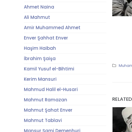
Ahmet Naina
Ali Mahmut
Amir Muhammed Ahmet
Enver Şahhat Enver
Haşim Haibah
İbrahim Şaişa
Muham
Kamil Yusuf el-Bihtimi
Kerim Mansuri
Mahmud Halil el-Husari
RELATE
Mahmut Ramazan
Mahmut Şahat Enver
Mahmut Tablavi
Mansur Şami Demenhuri