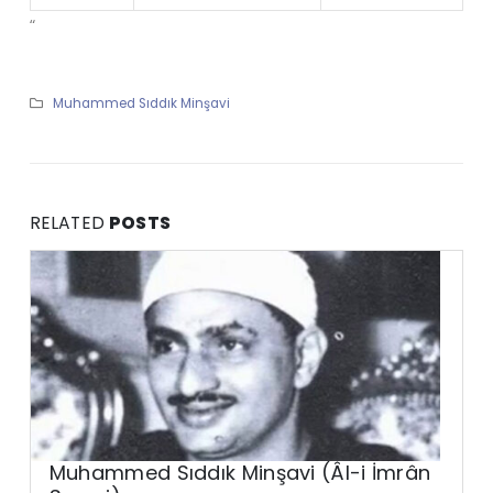
“
Muhammed Sıddık Minşavi
RELATED
POSTS
Muhammed Sıddık Minşavi (Âl-i İmrân