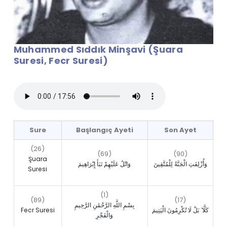
Muhammed Sıddık Minşavi (Şuara
Suresi, Fecr Suresi)
Sure
Başlangıç Ayeti
Son Ayet
(26)
(69)
(90)
Şuara
وَأُزْلِفَتِ الْجَنَّةُ لِلْمُتَّقِينَ
وَاتْلُ عَلَيْهِمْ نَبَأَ إِبْرَاهِيمَ
Suresi
(1)
(89)
(17)
بِسْمِ اللَّهِ الرَّحْمَٰنِ الرَّحِيمِ
Fecr Suresi
كَلَّا ۖ بَلْ لَا تُكْرِمُونَ الْيَتِيمَ
وَالْفَجْرِ