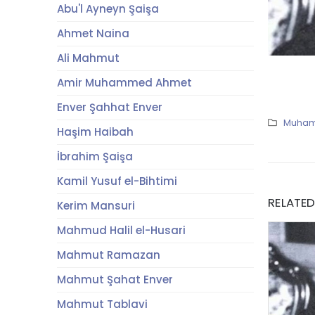
Abu'l Ayneyn Şaişa
Ahmet Naina
Ali Mahmut
Amir Muhammed Ahmet
Enver Şahhat Enver
Muhamm
Haşim Haibah
İbrahim Şaişa
Kamil Yusuf el-Bihtimi
RELATE
Kerim Mansuri
Mahmud Halil el-Husari
Mahmut Ramazan
Mahmut Şahat Enver
Mahmut Tablavi