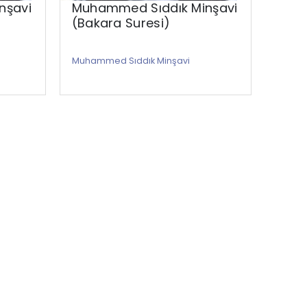
nşavi
Muhammed Sıddık Minşavi
Muha
(Bakara Suresi)
(Âdi
Muhammed Sıddık Minşavi
Muham