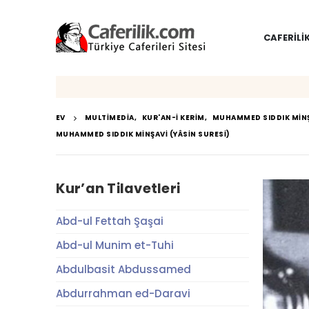
CAFERILI
EV
MULTIMEDIA
,
KUR'AN-I KERIM
,
MUHAMMED SIDDIK MIN
MUHAMMED SIDDIK MINŞAVI (YÂSIN SURESI)
Kur’an Tilavetleri
Abd-ul Fettah Şaşai
Abd-ul Munim et-Tuhi
Abdulbasit Abdussamed
Abdurrahman ed-Daravi