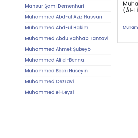
Muha
Mansur Şami Demenhuri
(Âl-i
Muhammed Abd-ul Aziz Hassan
Muhammed Abd-ul Hakim
Muhamm
Muhammed Abdulvahhab Tantavi
Muhammed Ahmet Şubeyb
Muhammed Ali el-Benna
Muhammed Bedri Hüseyin
Muhammed Cezravi
Muhammed el-Leysi
Muhammed es-Seyfi
Muhammed Rıfat
Muhammed Sıddık Minşavi
Muhammed Umran