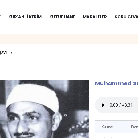
K
KUR’AN-I KERIM
KÜTÜPHANE
MAKALELER
SORU CEVA
ŞAVI
Muhammed Sıdd
Sure
Ba