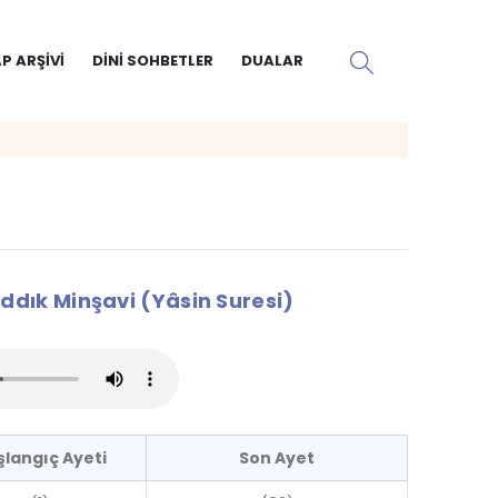
P ARŞIVI
DINI SOHBETLER
DUALAR
ık Minşavi (Yâsin Suresi)
şlangıç Ayeti
Son Ayet