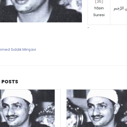
(36)
Yâsin
مَٰنِ الرَّحِيمِ
Suresi
“
ed Sıddık Minşavi
D
POSTS