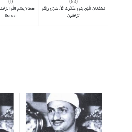
(1)
(83)
فَسُبْحَانَ الَّذِي بِيَدِهِ مَلَكُوتُ كُلِّ شَيْءٍ وَإِلَيْهِ
بِسْمِ اللَّهِ الرَّحْ Yâsin
Suresi
تُرْجَعُونَ