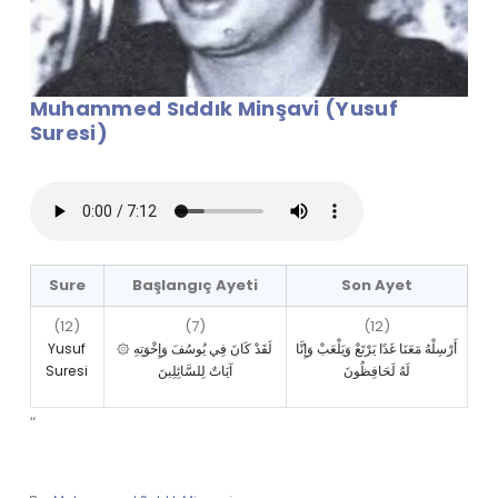
Muhammed Sıddık Minşavi (Yusuf
Suresi)
Sure
Başlangıç Ayeti
Son Ayet
(12)
(7)
(12)
Yusuf
۞ لَقَدْ كَانَ فِي يُوسُفَ وَإِخْوَتِهِ
أَرْسِلْهُ مَعَنَا غَدًا يَرْتَعْ وَيَلْعَبْ وَإِنَّا
Suresi
آيَاتٌ لِلسَّائِلِينَ
لَهُ لَحَافِظُونَ
“